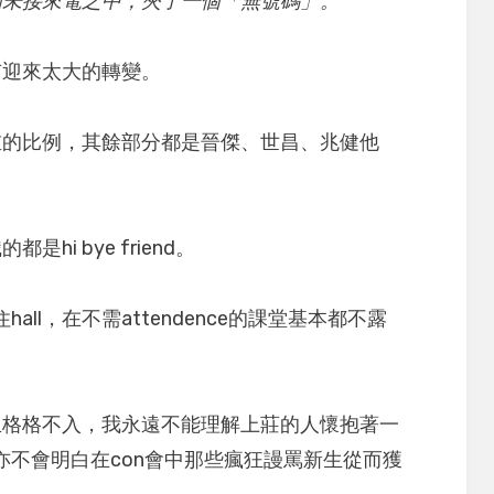
個未接來電之中，夾了一個「無號碼」。
有迎來太大的轉變。
重的比例，其餘部分都是晉傑、世昌、兆健他
i bye friend。
all，在不需attendence的課堂基本都不露
生格格不入，我永遠不能理解上莊的人懷抱著一
，亦不會明白在con會中那些瘋狂謾罵新生從而獲