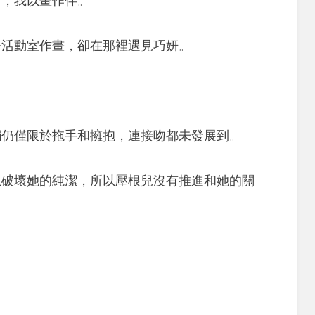
下，我以畫作伴。
去活動室作畫，卻在那裡遇見巧妍。
觸仍僅限於拖手和擁抱，連接吻都未發展到。
想破壞她的純潔，所以壓根兒沒有推進和她的關