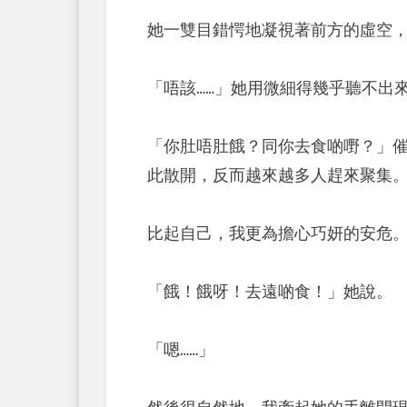
她一雙目錯愕地凝視著前方的虛空
「唔該……」她用微細得幾乎聽不出
「你肚唔肚餓？同你去食啲嘢？」
此散開，反而越來越多人趕來聚集
比起自己，我更為擔心巧妍的安危
「餓！餓呀！去遠啲食！」她說。
「嗯……」