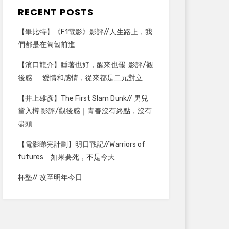
RECENT POSTS
【畢比特】《F1電影》影評//人生路上，我
們都是在匍匐前進
【濱口龍介】睡著也好，醒來也罷 影評/觀
後感 ︳ 愛情和感情，從來都是二元對立
【井上雄彥】The First Slam Dunk// 男兒
當入樽 影評/觀後感｜青春沒有終點，沒有
盡頭
【電影睇完計劃】明日戰記//Warriors of
futures︳如果要死，不是今天
杯墊// 改至明年今日