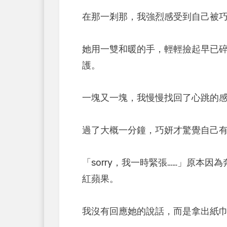
在那一剎那，我強烈感受到自己被
她用一雙和暖的手，輕輕撿起早已
護。
一塊又一塊，我慢慢找回了心跳的
過了大概一分鐘，巧妍才驚覺自己
「sorry，我一時緊張……」原本
紅蘋果。
我沒有回應她的說話，而是拿出紙