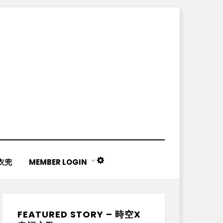
衣兜
MEMBER LOGIN
NIGHT
MODE
FEATURED STORY – 時空X