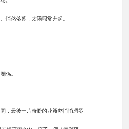
現場。
終、悄然落幕，太陽照常升起。
。
。
的關係。
。
瞬間，最後一片奇盼的花瓣亦悄悄凋零。