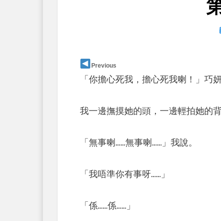
Previous
「你擔心死我，擔心死我喇！」巧
我一邊撫摸她的頭，一邊輕拍她的
「無事喇……無事喇……」我說。
「我唔準你有事呀……」
「係……係……」