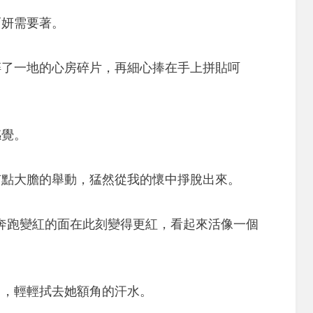
巧妍需要著。
碎了一地的心房碎片，再細心捧在手上拼貼呵
感覺。
有點大膽的舉動，猛然從我的懷中掙脫出來。
因為奔跑變紅的面在此刻變得更紅，看起來活像一個
巾，輕輕拭去她額角的汗水。