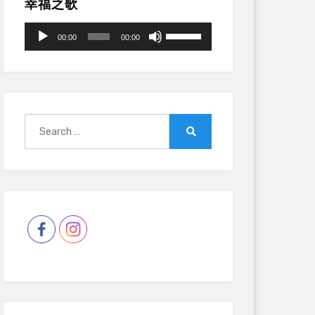
幸福之歌
Audio
Use
00:00
00:00
Player
Up/Down
Arrow
keys
to
increase
Search
or
for:
Search
decrease
volume.