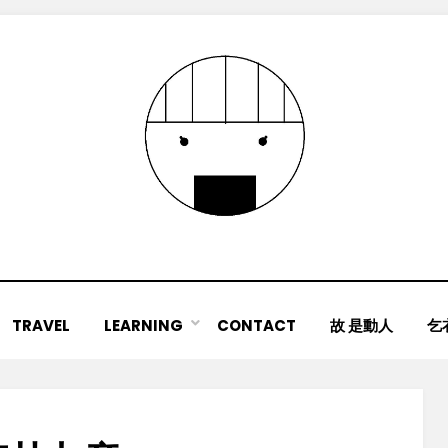
TRAVEL
LEARNING
CONTACT
故 是動人
乞