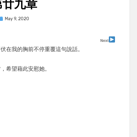
第廿九章
Posted
by
May 9, 2020
user
on
Next
妍伏在我的胸前不停重覆這句說話。
背，希望藉此安慰她。