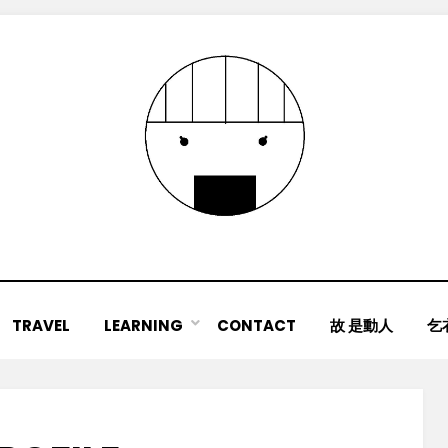
TRAVEL
LEARNING
CONTACT
故 是動人
乞