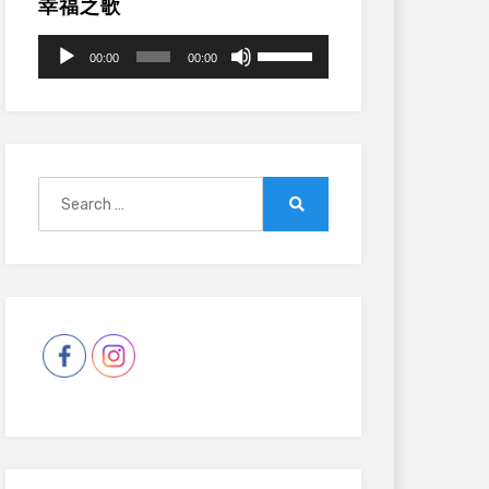
幸福之歌
Audio
Use
00:00
00:00
Player
Up/Down
Arrow
keys
to
increase
Search
or
for:
Search
decrease
volume.