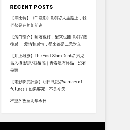
RECENT POSTS
【畢比特】《F1電影》影評//人生路上，我
們都是在匍匐前進
【濱口龍介】睡著也好，醒來也罷 影評/觀
後感 ︳ 愛情和感情，從來都是二元對立
【井上雄彥】The First Slam Dunk// 男兒
當入樽 影評/觀後感｜青春沒有終點，沒有
盡頭
【電影睇完計劃】明日戰記//Warriors of
futures︳如果要死，不是今天
杯墊// 改至明年今日