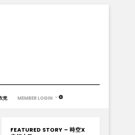
衣兜
MEMBER LOGIN
NIGHT
MODE
FEATURED STORY – 時空X