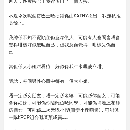
所以，多數搭巴士我都係自己一個人搭。
不過今次呢個搭巴士嘅提議係由KATHY提出，我無抗拒
嘅餘地。
我總係不知不覺順住佢意嚟做人，可能有人會問會唔會
覺得咁樣好似無咗自己，但我反而覺得，咁樣先係自
己。
當佢係大小姐咁看待，好似係我生來嘅使命咁。
我諗，每個男性心目中都有一個大小姐。
唔一定係女朋友，唔一定係老婆，可能係你個女，可能
係你細妹，可能係你隔離位嘅同學，可能係隔離屋花師
奶個女，可能係二次元嘅小櫻(百變小櫻嗰個)，可能係
一隊KPOP組合嘅某某成員……