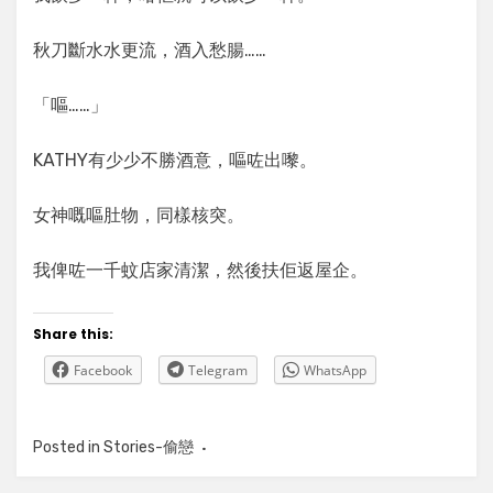
秋刀斷水水更流，酒入愁腸……
「嘔……」
KATHY有少少不勝酒意，嘔咗出嚟。
女神嘅嘔肚物，同樣核突。
我俾咗一千蚊店家清潔，然後扶佢返屋企。
Share this:
Facebook
Telegram
WhatsApp
Posted in
Stories-偷戀
Tagged
偷戀，玖蒼，故事，連登，
講故台，愛情