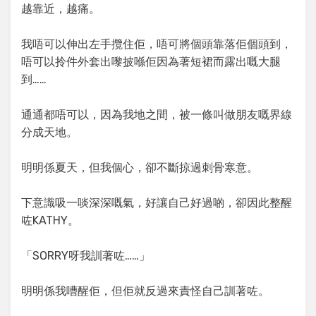
越靠近，越痛。
我唔可以伸出左手攬住佢，唔可將個頭靠落佢個頭到，
唔可以拎件外套出嚟披喺佢因為著短裙而露出嘅大腿
到……
通通都唔可以，因為我地之間，被一條叫做朋友嘅界線
分成天地。
明明係夏天，但我個心，卻不斷掠過刺骨寒意。
下意識吸一啖深深嘅氣，好讓自己好過啲，卻因此整醒
咗KATHY。
「SORRY呀我訓著咗……」
明明係我嘈醒佢，但佢就反過來責怪自己訓著咗。