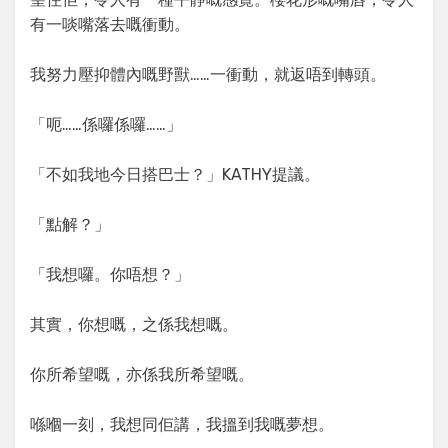
有一啖嘴落去嘅衝動。
我努力壓抑體內嘅野獸……一衝動，就返唔到轉頭。
「呃……係囉係囉……」
「不如我地今日搭巴士？」KATHY提議。
「點解？」
「我想囉。你唔想？」
其實，你想嘅，之係我想嘅。
你所希望嘅，亦係我所希望嘅。
喺嗰一刻，我想同佢講，我搵到我嘅夢想。