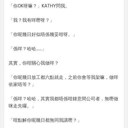
「你OK呀嘛？」KATHY問我。
「我？我有咩嘢呀？」
「你呢幾日好似唔係幾妥咁呀。」
「係咩？哈哈……」
其實，你咁關心我做咩？
「你呢幾日放工都六點就走，之前你會等我架嘛，做咩
依家唔等？」
「係咩？哈哈，其實我都唔係咁鍾意間公司者，無嘢做
咪走先囉。」
「咁點解你呢幾日都無同我講嘢？」