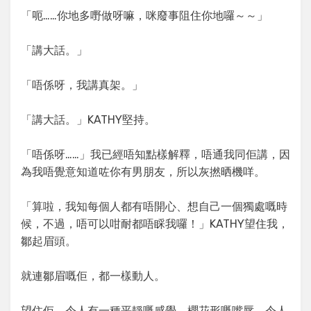
「呃……你地多嘢做呀嘛，咪廢事阻住你地囉～～」
「講大話。」
「唔係呀，我講真架。」
「講大話。」KATHY堅持。
「唔係呀……」我已經唔知點樣解釋，唔通我同佢講，因
為我唔覺意知道咗你有男朋友，所以灰撚晒機咩。
「算啦，我知每個人都有唔開心、想自己一個獨處嘅時
候，不過，唔可以咁耐都唔睬我囉！」KATHY望住我，
鄒起眉頭。
就連鄒眉嘅佢，都一樣動人。
望住佢，令人有一種平靜嘅感覺。櫻花形嘅嘴唇，令人