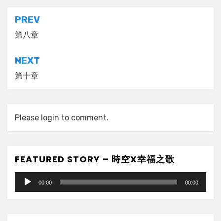
Post
PREV
navigation
第八章
NEXT
第十章
Please login to comment.
FEATURED STORY – 時空X幸福之歌
Audio
00:00
00:00
Player