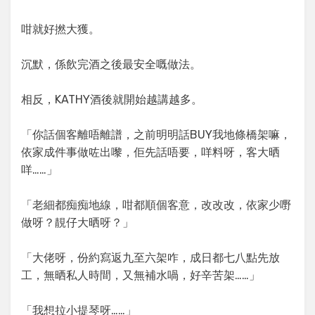
咁就好撚大獲。
沉默，係飲完酒之後最安全嘅做法。
相反，KATHY酒後就開始越講越多。
「你話個客離唔離譜，之前明明話BUY我地條橋架嘛，
依家成件事做咗出嚟，佢先話唔要，咩料呀，客大晒
咩……」
「老細都痴痴地線，咁都順個客意，改改改，依家少嘢
做呀？靚仔大晒呀？」
「大佬呀，份約寫返九至六架咋，成日都七八點先放
工，無晒私人時間，又無補水喎，好辛苦架……」
「我想拉小提琴呀……」