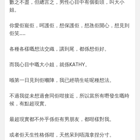
數之不盡，但總言之，男性心目中有個銜頭，叫大小
姐。
你愛佢寵佢，呵護佢，想保護佢，想氹佢開心，想見到
佢笑……
各種各樣嘅想法交織，講到尾，都係想佢好。
而我心目中嘅大小姐，就係KATHY。
喺第一日見到佢嗰陣，我已經萌生咗呢種想法。
不過我從未想過會同佢咁接近，所以當所有嘢發生嘅時
候，有點超現實。
最超現實都不外乎係佢有男朋友，都咁樣對我。
或者佢天生性格係咁，天然呆到唔識拿捏分寸。