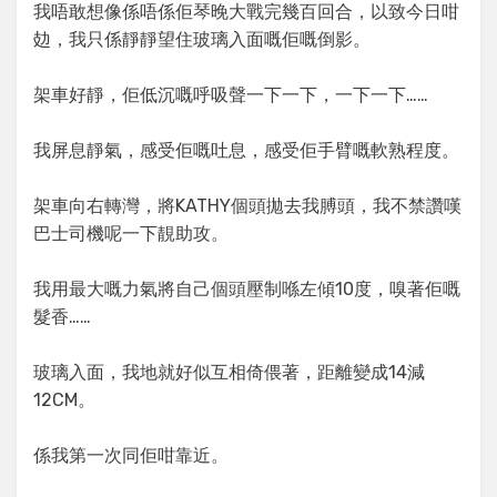
我唔敢想像係唔係佢琴晚大戰完幾百回合，以致今日咁
攰，我只係靜靜望住玻璃入面嘅佢嘅倒影。
架車好靜，佢低沉嘅呼吸聲一下一下，一下一下……
我屏息靜氣，感受佢嘅吐息，感受佢手臂嘅軟熟程度。
架車向右轉灣，將KATHY個頭拋去我膊頭，我不禁讚嘆
巴士司機呢一下靚助攻。
我用最大嘅力氣將自己個頭壓制喺左傾10度，嗅著佢嘅
髮香……
玻璃入面，我地就好似互相倚偎著，距離變成14減
12CM。
係我第一次同佢咁靠近。