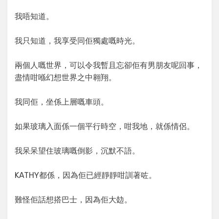
我唔知道。
我只知道，我享受同佢獨處嘅時光。
兩個人嘅世界，可以令我暫且忘卻佢有男朋友呢回事，
盡情咁喺幻想世界之中翱翔。
我同佢，坐係上層嘅車頭。
如果玻璃入面係一個平行時空，咁我地，就係情侶。
我呆呆望住玻璃嘅倒影，沉默不語。
KATHY都係，因為佢已經靜靜咁訓著咗。
難怪佢話想搭巴士，因為佢大攰。