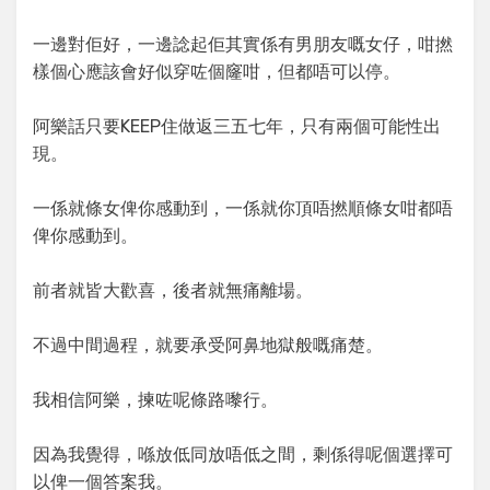
一邊對佢好，一邊諗起佢其實係有男朋友嘅女仔，咁撚
樣個心應該會好似穿咗個窿咁，但都唔可以停。
阿樂話只要KEEP住做返三五七年，只有兩個可能性出
現。
一係就條女俾你感動到，一係就你頂唔撚順條女咁都唔
俾你感動到。
前者就皆大歡喜，後者就無痛離場。
不過中間過程，就要承受阿鼻地獄般嘅痛楚。
我相信阿樂，揀咗呢條路嚟行。
因為我覺得，喺放低同放唔低之間，剩係得呢個選擇可
以俾一個答案我。