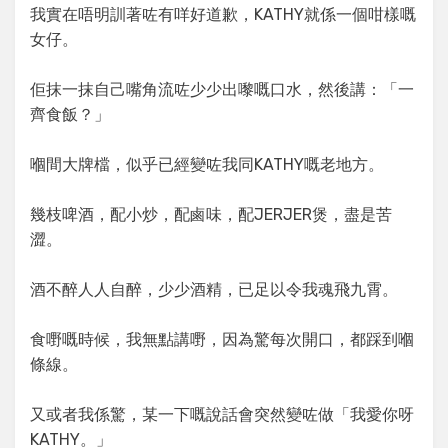
我實在唔明訓著咗有咩好道歉，KATHY就係一個咁樣嘅
女仔。
佢抹一抹自己嘴角流咗少少出嚟嘅口水，然後講：「一
齊食飯？」
嗰間大牌檔，似乎已經變咗我同KATHY嘅老地方。
幾枝啤酒，配小炒，配鹵味，配JERJER煲，盡是苦
澀。
酒不醉人人自醉，少少酒精，已足以令我魂飛九霄。
食嘢嘅時候，我無點講嘢，因為驚每次開口，都踩到嗰
條線。
又或者我係驚，某一下嘅說話會突然變咗做「我愛你呀
KATHY。」