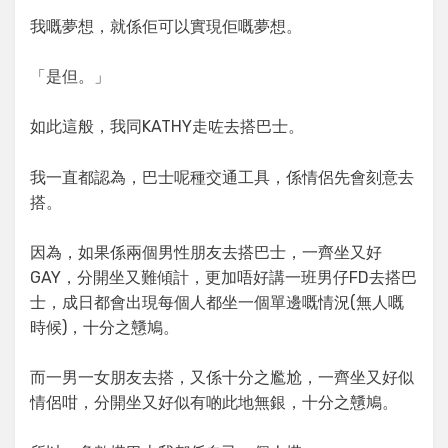
我嘅夢想，就係佢可以實現佢嘅夢想。
「是但。」
如此這般，我同KATHY走咗去搭巴士。
我一直都認為，巴士呢種交通工具，係情侶先會刻意去
搭。
因為，如果係兩個男性朋友去搭巴士，一齊坐又好
GAY，分開坐又難傾計，更加唔好講一班男仔FD去搭巴
士，成日都會出現每個人都坐一個單邊嘅情況(無人嘅
時候)，十分之戇鳩。
而一男一女朋友去搭，又係十分之尷尬，一齊坐又好似
情侶咁，分開坐又好似有啲此地無銀，十分之戇鳩。