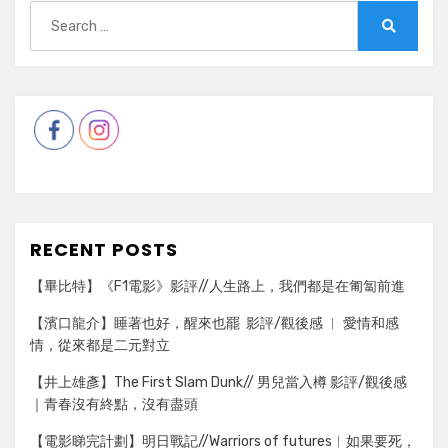
Search
for:
Search
RECENT POSTS
【畢比特】《F1電影》影評//人生路上，我們都是在匍匐前進
【濱口龍介】睡著也好，醒來也罷 影評/觀後感 ︳ 愛情和感
情，從來都是二元對立
【井上雄彥】The First Slam Dunk// 男兒當入樽 影評/觀後感
｜青春沒有終點，沒有盡頭
【電影睇完計劃】明日戰記//Warriors of futures︳如果要死，