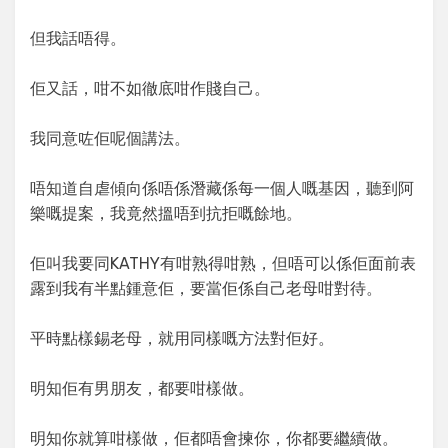
但我話唔得。
佢又話，咁不如徹底咁作賤自己。
我同意咗佢呢個講法。
唔知道自虐傾向係唔係潛藏係每一個人嘅基因，聽到阿
樂嘅提案，我竟然搵唔到抗拒嘅餘地。
佢叫我要同KATHY有咁熟得咁熟，但唔可以係佢面前表
露到我有半點鍾意佢，要當佢係自己老母咁對待。
平時點樣錫老母，就用同樣嘅方法對佢好。
明知佢有男朋友，都要咁樣做。
明知你就算咁樣做，佢都唔會揀你，你都要繼續做。