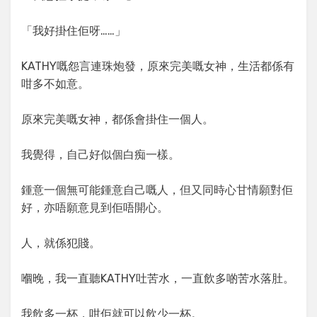
「我好掛住佢呀……」
KATHY嘅怨言連珠炮發，原來完美嘅女神，生活都係有
咁多不如意。
原來完美嘅女神，都係會掛住一個人。
我覺得，自己好似個白痴一樣。
鍾意一個無可能鍾意自己嘅人，但又同時心甘情願對佢
好，亦唔願意見到佢唔開心。
人，就係犯賤。
嗰晚，我一直聽KATHY吐苦水，一直飲多啲苦水落肚。
我飲多一杯，咁佢就可以飲少一杯。