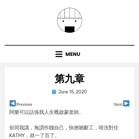
Skip
to
content
MENU
第九章
Posted
by
June 15, 2020
user
on
Previous
Next
阿樂可以話係我人生嘅啟蒙老師。
佢同我講，無謂作賤自己，快撚啲辭工，唔洗對住
KATHY，就一了百了。