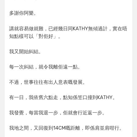
多謝你阿樂。
講就容易做就難，已經幾日同KATHY無傾過計，實在唔
知點樣可以「對佢好」。
我又開始糾結。
每一次糾結，就令我離佢遠一點。
不過，世事往往有出人意表嘅發展。
有一日，我依舊六點走，點知係笠口撞到KATHY。
我發覺，每當我退一步，佢就會行近返一步。
我地之間，又回復到14CM嘅距離，即係肩並肩咁行。