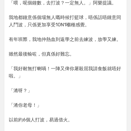
「喂，呢個鐘數，去打波？一定無人。」阿樂提議。
我地都鐘意係個場無人嘅時候打籃球，唔係話唔鍾意同
人鬥波，只係更加享受1ON1嗰種感覺。
有年班際，我地仲熱血到返學之前去練波，放學又練。
雖然最後輸咗，但真係好難忘。
「我好耐無打喇喎！一陣又俾你屠殺屈我請食飯就唔好
啦。」
「淆呀？」
「淆你老母！」
以前約6個人打波，易過借火。