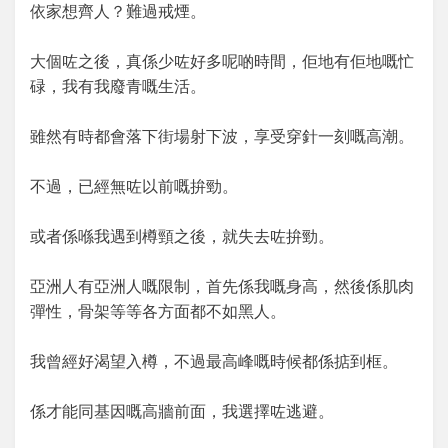
依家想齊人？難過戒煙。
大個咗之後，真係少咗好多呢啲時間，佢地有佢地嘅忙
碌，我有我廢青嘅生活。
雖然有時都會落下街場射下波，享受穿針一刻嘅高潮。
不過，已經無咗以前嘅拚勁。
或者係喺我遇到樽頸之後，就失去咗拚勁。
亞洲人有亞洲人嘅限制，首先係我嘅身高，然後係肌肉
彈性，骨架等等各方面都不如黑人。
我曾經好渴望入樽，不過最高峰嘅時候都係掂到框。
係才能同基因嘅高牆前面，我選擇咗逃避。