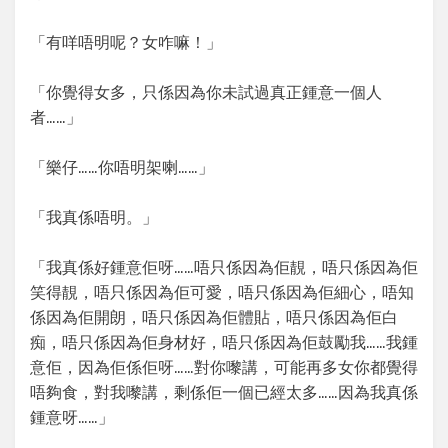
「有咩唔明呢？女咋嘛！」
「你覺得女多，只係因為你未試過真正鍾意一個人
者……」
「樂仔……你唔明架喇……」
「我真係唔明。」
「我真係好鍾意佢呀……唔只係因為佢靚，唔只係因為佢
笑得靚，唔只係因為佢可愛，唔只係因為佢細心，唔知
係因為佢開朗，唔只係因為佢體貼，唔只係因為佢白
痴，唔只係因為佢身材好，唔只係因為佢鼓勵我……我鍾
意佢，因為佢係佢呀……對你嚟講，可能再多女你都覺得
唔夠食，對我嚟講，剩係佢一個已經太多……因為我真係
鍾意呀……」