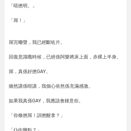
「唔撚明。」
「屌！」
屌完嗰聲，我已經斷咗片。
回復意識嘅時候，已經係阿樂將床上面，赤裸上半身。
屌，真係好撚GAY。
雖然講係咁講，我個心依然係充滿感激。
如果我真係GAY，我應該會鍾意佢。
「你條撚屌！訓撚醒拿？」
「仆街幾點？」