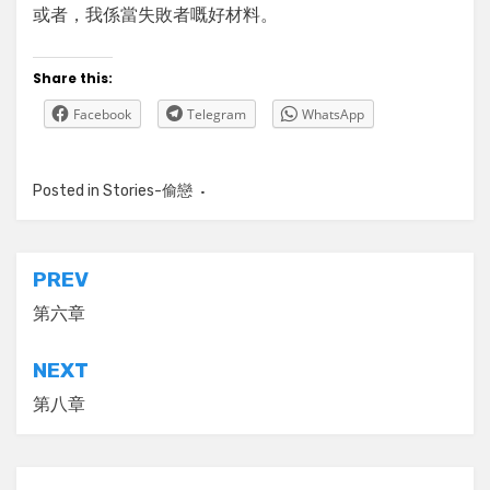
或者，我係當失敗者嘅好材料。
Share this:
Facebook
Telegram
WhatsApp
Posted in
Stories-偷戀
Tagged
偷戀，玖蒼，故事，連登，
講故台，愛情
Post
PREV
navigation
第六章
NEXT
第八章