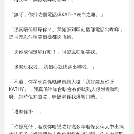
「無呀，你打咗個電話俾KATHY表白之嘛。」
「係真唔係呀屌你？」我慌張到即刻搵部電話出嚟睇，
連阿樂忍住唔笑個樣都睇唔到。
「睇你成個戇鳩仔咁！」阿樂瘋狂恥笑我。
「咪撚玩我啦……我個心就快跳出嚟啦。」
「不過，你琴晚真係喺條街到大嗌『我好鍾意你呀
KATHY』，我真係唔知會唔會有佢嘅熟人係附近聽到
呀。到時佢知道咗，咪撚瀨係我爆響口喎。」
「唔撚係掛……」
「你條死仔，嗰次你暗戀咗好撚多年嗰條女俾人中出搞