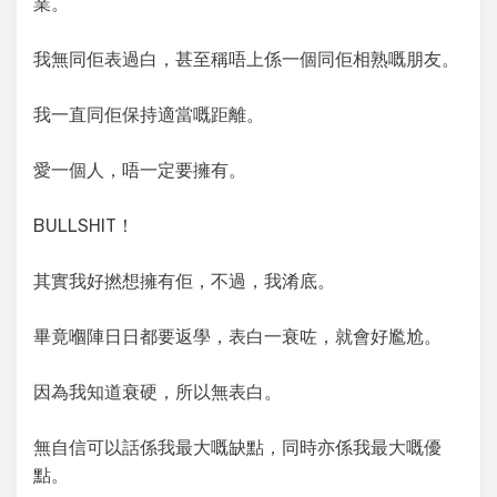
業。
我無同佢表過白，甚至稱唔上係一個同佢相熟嘅朋友。
我一直同佢保持適當嘅距離。
愛一個人，唔一定要擁有。
BULLSHIT！
其實我好撚想擁有佢，不過，我淆底。
畢竟嗰陣日日都要返學，表白一衰咗，就會好尷尬。
因為我知道衰硬，所以無表白。
無自信可以話係我最大嘅缺點，同時亦係我最大嘅優
點。