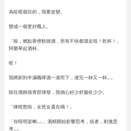
為咗呢個目的，我要改變。
變成一個更好嘅人。
「唉，燃點香煙飲啖酒，所有不快都溜走啦！乾杯！」
阿樂舉起酒杯。
哐！
我將斟到半滿嘅啤酒一灌而下，灌完一杯又一杯……
除住酒精係胃部揮發，我個心好少舒服咗少少。
「咪咁愁啦，女死女還在喎！」
「你唔明架喇……」酒精開始影響思考，或者，刺激思
考……