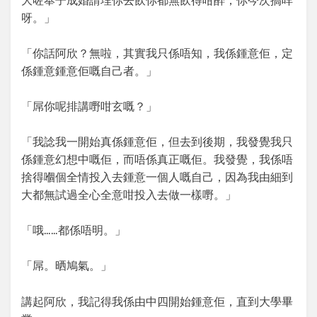
大咗奉子成婚請埋你去飲你都無飲得咁醉，你今次搞咩
呀。」
「你話阿欣？無啦，其實我只係唔知，我係鍾意佢，定
係鍾意鍾意佢嘅自己者。」
「屌你呢排講嘢咁玄嘅？」
「我諗我一開始真係鍾意佢，但去到後期，我發覺我只
係鍾意幻想中嘅佢，而唔係真正嘅佢。我發覺，我係唔
捨得嗰個全情投入去鍾意一個人嘅自己，因為我由細到
大都無試過全心全意咁投入去做一樣嘢。」
「哦……都係唔明。」
「屌。晒鳩氣。」
講起阿欣，我記得我係由中四開始鍾意佢，直到大學畢