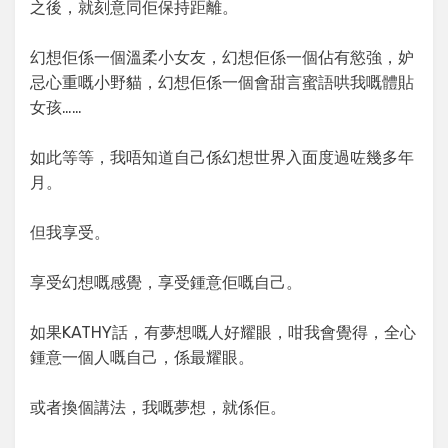
之後，就刻意同佢保持距離。
幻想佢係一個溫柔小女友，幻想佢係一個佔有慾強，妒
忌心重嘅小野貓，幻想佢係一個會甜言蜜語哄我嘅體貼
女孩……
如此等等，我唔知道自己係幻想世界入面度過咗幾多年
月。
但我享受。
享受幻想嘅感覺，享受鍾意佢嘅自己。
如果KATHY話，有夢想嘅人好耀眼，咁我會覺得，全心
鍾意一個人嘅自己，係最耀眼。
或者換個講法，我嘅夢想，就係佢。