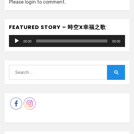
Please login to comment.
FEATURED STORY – 時空X幸福之歌
Audio
00:00
00:00
Player
Search
for:
Search