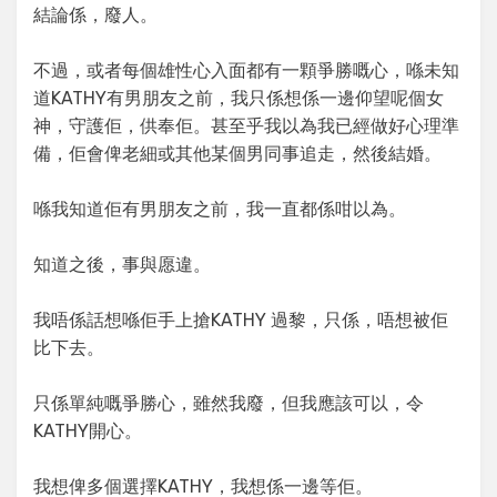
結論係，廢人。
不過，或者每個雄性心入面都有一顆爭勝嘅心，喺未知
道KATHY有男朋友之前，我只係想係一邊仰望呢個女
神，守護佢，供奉佢。甚至乎我以為我已經做好心理準
備，佢會俾老細或其他某個男同事追走，然後結婚。
喺我知道佢有男朋友之前，我一直都係咁以為。
知道之後，事與愿違。
我唔係話想喺佢手上搶KATHY 過黎，只係，唔想被佢
比下去。
只係單純嘅爭勝心，雖然我廢，但我應該可以，令
KATHY開心。
我想俾多個選擇KATHY，我想係一邊等佢。