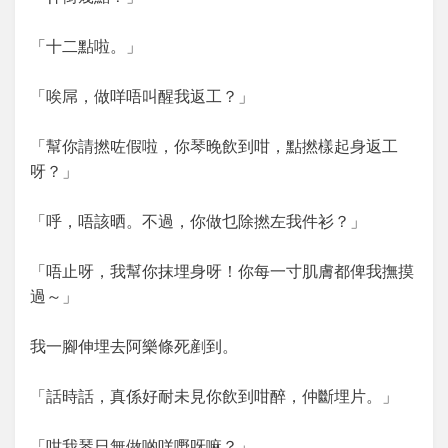
「十二點啦。」
「唉屌，做咩唔叫醒我返工？」
「幫你請撚咗假啦，你琴晚飲到咁，點撚樣起身返工
呀？」
「呼，唔該晒。不過，你做乜除撚左我件衫？」
「唔止呀，我幫你抹埋身呀！你每一寸肌膚都俾我撫摸
過～」
我一腳伸埋去阿樂條死剷到。
「話時話，真係好耐未見你飲到咁醉，仲斷埋片。」
「咁我琴日無做啲咩嘢呀嘛？」