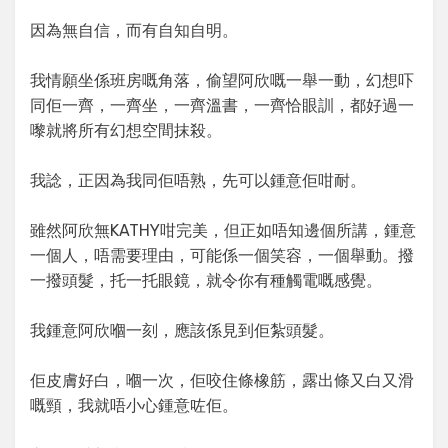
因為無自信，而有自知自明。
我情願坐係班房嘅角落，偷望阿欣嘅一舉一動，幻想吓
同佢一齊，一齊坐，一齊溫書，一齊恰眼訓，都好過一
嚟就將所有幻想空間抹殺。
我諗，正因為我同佢唔熟，先可以鍾意佢咁耐。
雖然阿欣無KATHY咁完美，但正如唔知邊個所講，鍾意
一個人，唔需要理由，可能係一個笑容，一個舉動。撥
一撥頭髮，托一托眼鏡，就令你有種觸電嘅感覺。
我鍾意阿欣嗰一刻，應該係見到佢紮頭髮。
佢皮膚好白，嗰一次，佢咬住條橡筋，露出條又白又滑
嘅頸，我就唔小心鍾意咗佢。