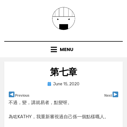
Skip
to
content
MENU
第七章
Posted
by
June 15, 2020
user
on
Previous
Next
不過，變，講就易者，點變呀。
為咗KATHY，我重新審視過自己係一個點樣嘅人。