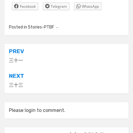
Facebook
Telegram
WhatsApp
Posted in
Stories-PTBF
Post
PREV
navigation
三十一
NEXT
三十三
Please login to comment.