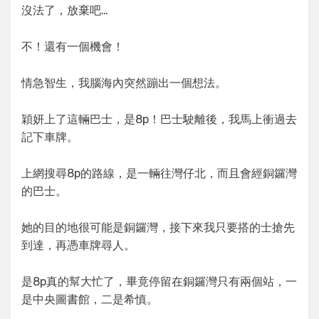
沒法了，放棄吧…
不！還有一個機會！
情急智生，我腦海內突然蹦出一個想法。
穎妍上了這輛巴士，是8p！巴士駛離後，我馬上衝過去
記下車牌。
上網搜尋8p的路線，是一輛往灣仔北，而且會經銅鑼灣
的巴士。
她的目的地很可能是銅鑼灣，接下來我只要搭的士搶先
到達，再憑車牌尋人。
是8p真的幫大忙了，畢竟停留在銅鑼灣只有兩個站，一
是中央圖書館，二是希慎。