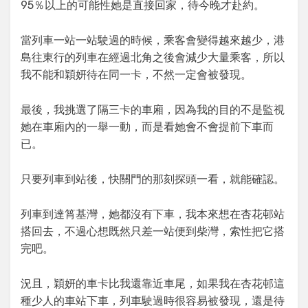
95％以上的可能性她是直接回家，待今晚才赴約。
當列車一站一站駛過的時候，乘客會變得越來越少，港
島往東行的列車在經過北角之後會減少大量乘客，所以
我不能和穎妍待在同一卡，不然一定會被發現。
最後，我挑選了隔三卡的車廂，因為我的目的不是監視
她在車廂內的一舉一動，而是看她會不會提前下車而
已。
只要列車到站後，快關門的那刻探頭一看，就能確認。
列車到達筲基灣，她都沒有下車，我本來想在杏花邨站
搭回去，不過心想既然只差一站便到柴灣，索性把它搭
完吧。
況且，穎妍的車卡比我還靠近車尾，如果我在杏花邨這
種少人的車站下車，列車駛過時很容易被發現，還是待