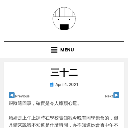
Skip
to
content
MENU
三十二
Posted
by
April 4, 2021
user
on
Previous
Next
跟蹤這回事，確實是令人膽顫心驚。
穎妍是上午上課時在學校告知我今晚有同學聚會的，但
具體來說我不知道是什麼時間，亦不知道她會否中午不