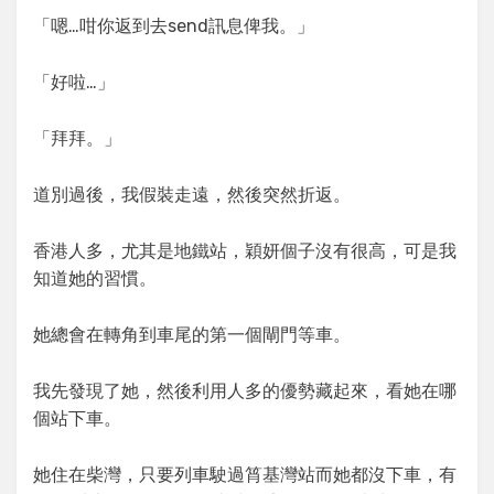
「嗯…咁你返到去send訊息俾我。」
「好啦…」
「拜拜。」
道別過後，我假裝走遠，然後突然折返。
香港人多，尤其是地鐵站，穎妍個子沒有很高，可是我
知道她的習慣。
她總會在轉角到車尾的第一個閘門等車。
我先發現了她，然後利用人多的優勢藏起來，看她在哪
個站下車。
她住在柴灣，只要列車駛過筲基灣站而她都沒下車，有