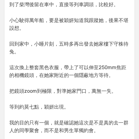
到了柴灣後留在車中，直接等列車調頭，比較好。
小心駛得萬年船，要是被穎妍知道我跟蹤她，後果不堪
設想。
回到家中，小睡片刻，五時多再出發去她家樓下守株待
兔。
這次換上整套黑色衣服，帶上了可以伸至250mm焦距
的相機鏡頭，在她家附近的一個隱蔽地方等待。
把鏡頭zoom到極限，對準她家門口，萬無一失。
等到約莫七點，穎妍出現。
我的目的只有一個，就是確認她這次是不是真的去一群
人的同學聚會，而不是和男生單獨約會。