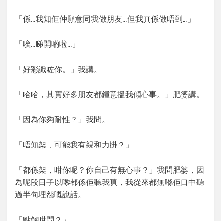
「係…我知佢仲願意同我做朋友…但我真係做唔到…」
「唉…睇開啲啦…」
「好彩識咗你。」我講。
「哈哈，其實好多朋友都鍾意搵我傾心事。」肥婆講。
「因為你夠耐性？」我問。
「唔知架，可能我有親和力掛？」
「都係架，咁你呢？你自己有無心事？」我問肥婆，因
為呢段日子以嚟都係佢聽我嗔，我從來都無喺佢口中聽
過半句埋怨嘅說話。
「點解咁問？」