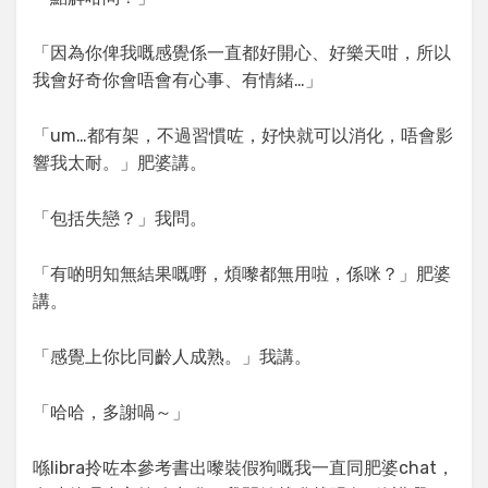
「因為你俾我嘅感覺係一直都好開心、好樂天咁，所以
我會好奇你會唔會有心事、有情緒…」
「um…都有架，不過習慣咗，好快就可以消化，唔會影
響我太耐。」肥婆講。
「包括失戀？」我問。
「有啲明知無結果嘅嘢，煩嚟都無用啦，係咪？」肥婆
講。
「感覺上你比同齡人成熟。」我講。
「哈哈，多謝喎～」
喺libra拎咗本參考書出嚟裝假狗嘅我一直同肥婆chat，