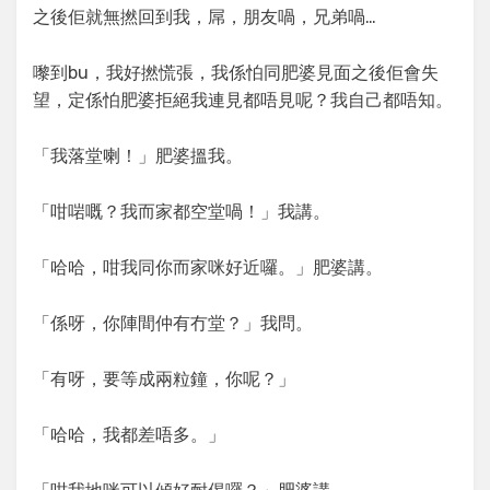
之後佢就無撚回到我，屌，朋友喎，兄弟喎…
嚟到bu，我好撚慌張，我係怕同肥婆見面之後佢會失
望，定係怕肥婆拒絕我連見都唔見呢？我自己都唔知。
「我落堂喇！」肥婆搵我。
「咁啱嘅？我而家都空堂喎！」我講。
「哈哈，咁我同你而家咪好近囉。」肥婆講。
「係呀，你陣間仲有冇堂？」我問。
「有呀，要等成兩粒鐘，你呢？」
「哈哈，我都差唔多。」