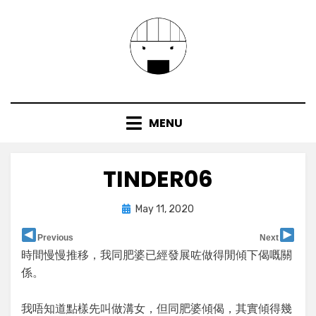
Skip
to
content
MENU
TINDER06
Posted
by
May 11, 2020
user
on
Previous
Next
時間慢慢推移，我同肥婆已經發展咗做得閒傾下偈嘅關
係。
我唔知道點樣先叫做溝女，但同肥婆傾偈，其實傾得幾