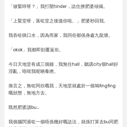
「做緊咩呀？」我打開tinder，諗住撩肥婆傾偈。
「上緊堂呀，落咗堂之後搵你啦。」肥婆秒回我。
我吞咗啖口水，因為而家，我同佢都係身處九龍塘。
「okok」我都即刻覆返佢。
今日天地堂有成三個鐘，我無住hall，聽講city個hall好
淫亂，唔啱我呢啲毒撚。
換言之，無咗阿欣嘅我，天地堂就處於一個鳩fingfing
嘅狀態，無地方去。
既然肥婆讀bu…
我個腦閃過咗一個唔係幾好嘅諗法，就係打算去bu同肥