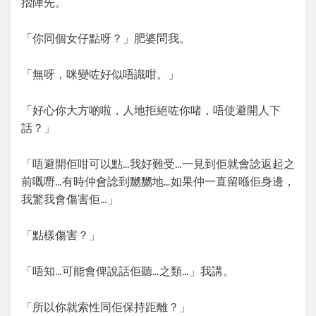
摺陣先。
「你同個女仔點呀？」肥婆問我。
「無呀，咪變咗好似唔識咁。」
「好心你大方啲啦，人地拒絕咗你啫，唔使避開人下
話？」
「唔避開佢咁可以點…我好難受…一見到佢就會諗返起之
前嘅嘢…有時仲會諗到嬲嬲地…如果仲一直留喺佢身邊，
我驚我會傷害佢…」
「點樣傷害？」
「唔知…可能會俾說話佢聽…之類…」我講。
「所以你就索性同佢保持距離？」