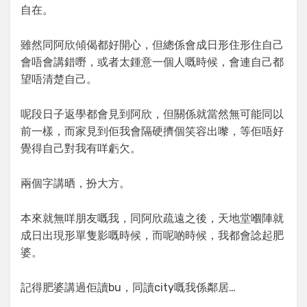
自在。
雖然同阿欣傾偈都好開心，但總係會成日形住形住自己
會唔會講錯嘢，或者太鍾意一個人嘅時候，會連自己都
望唔清楚自己。
呢段日子返學都會見到阿欣，但關係就當然無可能同以
前一樣，而家見到佢我會隔硬擠個笑容出嚟，等佢唔好
覺得自己對我有咩虧欠。
兩個字講晒，扮大方。
本來就無咩朋友嘅我，同阿欣疏遠之後，天地堂嗰陣就
成日出現形單隻影嘅時候，而呢啲時候，我都會諗起肥
婆。
記得肥婆講過佢讀bu，同讀city嘅我係鄰居…