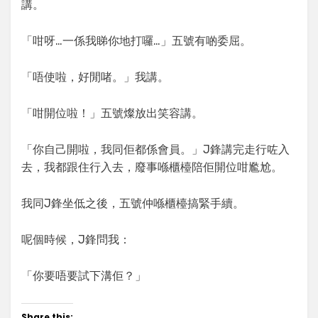
講。
「咁呀…一係我睇你地打囉…」五號有啲委屈。
「唔使啦，好閒啫。」我講。
「咁開位啦！」五號燦放出笑容講。
「你自己開啦，我同佢都係會員。」J鋒講完走行咗入
去，我都跟住行入去，廢事喺櫃檯陪佢開位咁尷尬。
我同J鋒坐低之後，五號仲喺櫃檯搞緊手續。
呢個時候，J鋒問我：
「你要唔要試下溝佢？」
Share this: