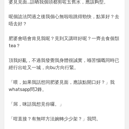
婆見見面…話晒我個頭都剪咗五舊水，應該夠型。
呢個諗法閃過之後我個心無啦啦跳得勁快，點算好？去
唔去好？
肥婆會唔會肯見我呢？見到又講咩好呢？一齊去食個頹
tea？
頂我好亂，不過我發覺我身體很誠實，喺苦惱嘅同時已
經行出咗又一城，向bu方向行緊。
「喂，如果我話想同肥婆見面，應該點開口好？」我
whatsapp問J鋒。
「屌，咪話我想見你囉。」
「咁直接？有無咩方法婉轉少少架？」我問。