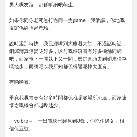
男人嘅友誼，都係喺網吧萌生。
如果你同你老死無打過同一隻game，我敢講，你地嘅
友誼係經唔起考驗。
說時遲那時快，我已經嚟到大廈嘅大堂，不過話時話，
銅鑼灣真係變咗好多，以前嘅銅鑼灣有好多機舖同網
吧，而家執下一間執下又一間，機舖直頭去到碩果僅存
嘅地步，而網吧以我所知都係得返呢棟大廈有。
有啲唏噓。
畢竟我嘅青春有好多時間都係喺呢啲場所流連，而家連
懷念嘅機會都越嚟越少。
「yo bro～」一出電梯已經見到J鋒，仲拖住條女，相
信係五號。