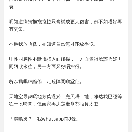
衷。
明知道繼續拖拖拉拉只會構成更大傷害，倒不如唔好再
有交集。
不過我放唔低，亦知道自己無可能放得低。
理性同感性不斷喺腦入面碰撞，一方面覺得應該唔好再
同阿欣來往，另一方面又好唔捨得。
所以我嘅結論係，走咗陣間嗰堂佢。
天地堂最爽嘅地方莫過於上完天唔上地，雖然我已經等
咗一段時間，但而家再決定走堂都唔算太遲。
「喂喺邊？」我whatsapp問J鋒。