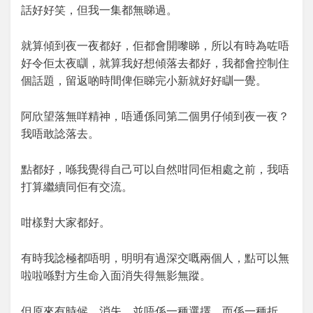
話好好笑，但我一集都無睇過。
就算傾到夜一夜都好，佢都會開嚟睇，所以有時為咗唔
好令佢太夜瞓，就算我好想傾落去都好，我都會控制住
個話題，留返啲時間俾佢睇完小新就好好瞓一覺。
阿欣望落無咩精神，唔通係同第二個男仔傾到夜一夜？
我唔敢諗落去。
點都好，喺我覺得自己可以自然咁同佢相處之前，我唔
打算繼續同佢有交流。
咁樣對大家都好。
有時我諗極都唔明，明明有過深交嘅兩個人，點可以無
啦啦喺對方生命入面消失得無影無蹤。
但原來有時候，消失，並唔係一種選擇，而係一種折