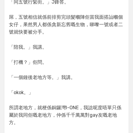
「同五號行緊街。」J鋒答。
屌，五號相信就係前排剪完頭髮嗰陣佢當我面搭訕嗰個
女仔，果然男人都係貪新忘舊嘅生物，睇嚟一號或者二
號就快要被分手。
「陪我。」我講。
「打機？」佢問。
「一個鐘後老地方等。」我講。
「okok。」
所謂老地方，就梗係銅鑼灣I-ONE，我諗呢度唔單只係
屬於我同佢嘅老地方，仲係千千萬萬對gay友嘅老地
方。