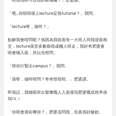
「咁我地咪可以傾好耐偈囉？」肥婆講。
「呃…你啱啱係上lecture定係tutorial？」我問。
「lecture呀，做咩？」
點解我會咁問呢？係因為我前面有一大班人同我迎面相
交，lecture落堂多數都係成棚人咁走，我好奇肥婆會
唔會喺入面，所以先咁問。
「咁你行緊出campus？」我問。
「係呀，做咩咁問？奇奇怪怪咁。」肥婆講。
即係話，我喺呢班出緊嚟嘅人入面發現肥婆嘅或然率係
50％！
「你唔會過咗嚟掛？」肥婆追問我，佢真係好敏銳。