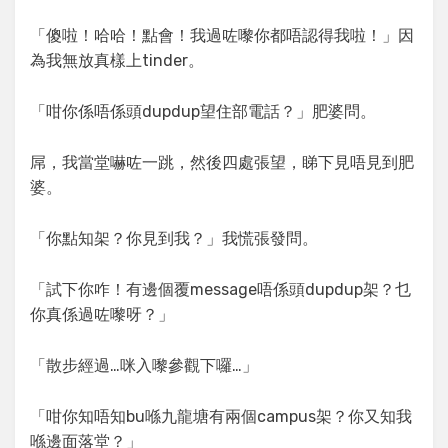
「傻啦！哈哈！點會！我過咗嚟你都唔認得我啦！」因
為我無放真樣上tinder。
「咁你係唔係頭dupdup望住部電話？」肥婆問。
屌，我當堂嚇咗一跳，然後四處張望，睇下見唔見到肥
婆。
「你點知架？你見到我？」我慌張發問。
「試下你咋！有邊個覆message唔係頭dupdup架？乜
你真係過咗嚟呀？」
「散步經過…咪入嚟參觀下囉…」
「咁你知唔知bu喺九龍塘有兩個campus架？你又知我
喺邊面落堂？」