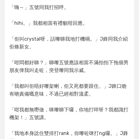
「嗨～」五號同我打招呼。
「hihi。」我都相當有禮貌咁回應。
「佢叫crystal呀，話嚟睇我地打機喎。」J鋒同我介紹
佢條新女。
「咁悶都好睇？」睇嚟五號應該相當不滿拍拍下拖個男
朋友俾我叫走咗，突登嚟同我示威。
「我都叫佢唔好嚟架喇，佢又死都要跟住。」J鋒口吻
有啲責備嘅意味，不過已經相對溫柔。
「咁我都無嘢做，咪嚟睇下囉，你地打咩呀？我都識打
機架！」五號講。
「我地本身諗住雙排打rank，你嚟咗咪打ng囉。」J鋒