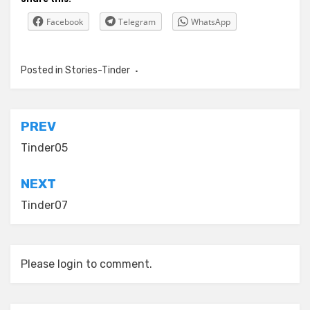
Facebook
Telegram
WhatsApp
Posted in
Stories-Tinder
Tagged
tinder，創作，小說，故
事，愛情，連登，高登，講故台
Post
PREV
navigation
Tinder05
NEXT
Tinder07
Please login to comment.