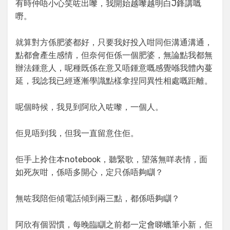
有時仲唔小心笑咗出嚟，我開始越嚟越明白J鋒講嘅
嘢。
就算對方係肥婆都好，只要我好投入咁同佢溝通溝通，
點都會產生感情，但奈何佢係一個肥婆，無論點我都無
辦法鍾意人，呢種既係在意又唔鍾意嘅感覺喺我體內蔓
延，我諗我已經逐漸學識點樣拿捏同異性相處嘅距離。
呢個時候，我見到阿欣入咗嚟，一個人。
佢見唔到我，但我一直留意住佢。
佢手上拎住本notebook，聽緊歌，望落無咩表情，面
如死灰咁，係唔多開心，定只係唔夠瞓？
無咗我陪佢傾電話傾到兩三點，都係唔夠瞓？
阿欣有個習慣，每晚臨瞓之前都一定會睇蠟筆小新，佢