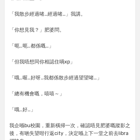
「我散步經過啫…經過啫…」我講。
「你想見我？」肥婆問。
「呃…呃…都係嘅…」
「但我唔想同你相認住喎xp」
「哦…喔…好呀…我都係散步經過望望啫…」
「總有機會嘅，嘻嘻～」
「哦…好…」
我企喺bu校園，重新橫掃一次，確認唔見肥婆嘅蹤影之
後，有啲失望咁行返city，決定喺上下一堂之前去libra