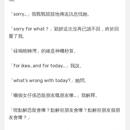
「sorry…」我戰戰競競地傳送訊息找她。
「sorry for what？」穎妍這次沒再已讀不回，終於回
覆了我。
「碌鳩曉轉灣」的確是神機秒算。
「for ikea…and for today…」我說。
「what’s wrong with today?」她問。
「嗰個女仔係恐龍朋友嘅朋友嚟…」我解釋。
「咁點解恐龍會嚟？點解佢朋友會嚟？點解佢朋友個朋
友會嚟？」