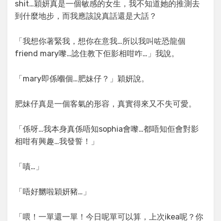
shit…穎妍真是一個敏感的女生，我不知道她的推測去
到什麼地步，而我應該說真話還是大話？
「我想你著緊我，想你在意我…所以我叫咗恐龍個
friend mary嚟…諗住教下佢影相咁咋…」我說。
「mary即係嗰個…肥妹仔？」穎妍說。
肥妹仔真是一個客氣的形容，真實得來又不失可愛。
「係呀…我本身真係唔知sophia會嚟…都唔知佢會對影
相咁有興趣…我發誓！」
「嘖…」
「唔好嬲啦穎妍豬…」
「喂！一單還一單！今日呢單可以算，上次ikea呢？你