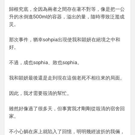
歸根究底，全因為兩者之間存在著不對等，像是把一公
升的水倒進500ml的容器，溢出的量，隨時導致泛濫成
災。
那次事件，猶幸sohpia出現使我和穎妍在絕境之中和
好。
不過，成也sophia、敗也sophia。
我和穎妍最後還是走到現在這個老死不相往來的局面。
因此，我才需要筱清的幫忙。
雖然好像過了很多天，但事實我才剛剛從筱清的宿舍回
家。
不小心躺在床上就陷入了回憶，明明幾經波折的我倆，