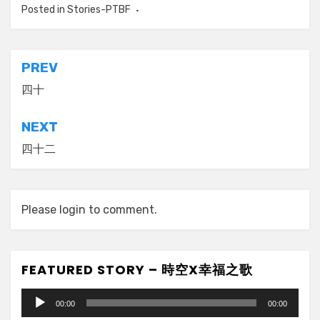
Posted in
Stories-PTBF
Post
PREV
navigation
四十
NEXT
四十二
Please login to comment.
FEATURED STORY – 時空X幸福之歌
Audio
00:00
00:00
Player