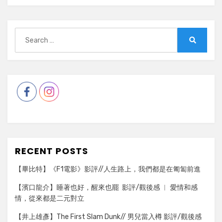
Search
for:
Search
RECENT POSTS
【畢比特】《F1電影》影評//人生路上，我們都是在匍匐前進
【濱口龍介】睡著也好，醒來也罷 影評/觀後感 ︳ 愛情和感
情，從來都是二元對立
【井上雄彥】The First Slam Dunk// 男兒當入樽 影評/觀後感