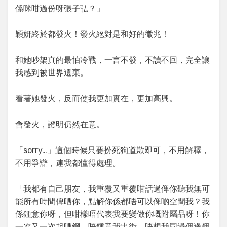
係咪咁過份呀張子弘？」
穎妍終於都發火！發火絕對是和好的徵兆！
和她吵架真的最怕冷戰，一言不發，不讀不回，完全讓
我感到被世界遺棄。
看著她發火，反而使我更加實在，更加高興。
會發火，證明仍然在意。
「sorry…」這個時候只要扮死狗道歉即可，不用解釋，
不用爭辯，連我都懂得處理。
「我都有自己朋友，我重覆又重覆咁話過俾你聽我無可
能所有時間俾晒你，點解你係都唔可以俾啲空間我？我
係鍾意你呀，但咁樣唔代表我要變做你嘅附屬品呀！你
一次又一次起晒鋼，唔鍾意我出街，唔想我同邊個邊個