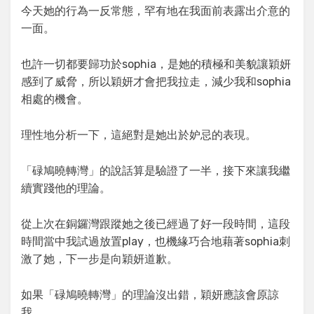
今天她的行為一反常態，罕有地在我面前表露出介意的
一面。
也許一切都要歸功於sophia，是她的積極和美貌讓穎妍
感到了威脅，所以穎妍才會把我拉走，減少我和sophia
相處的機會。
理性地分析一下，這絕對是她出於妒忌的表現。
「碌鳩曉轉灣」的說話算是驗證了一半，接下來讓我繼
續實踐他的理論。
從上次在銅鑼灣跟蹤她之後已經過了好一段時間，這段
時間當中我試過放置play，也機緣巧合地藉著sophia刺
激了她，下一步是向穎妍道歉。
如果「碌鳩曉轉灣」的理論沒出錯，穎妍應該會原諒
我。