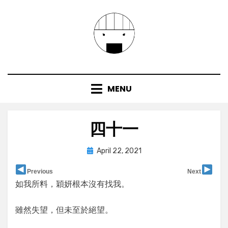
Skip
to
content
MENU
四十一
Posted
by
April 22, 2021
user
on
Previous
Next
如我所料，穎妍根本沒有找我。
雖然失望，但未至於絕望。