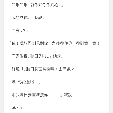
「知喇知喇…就係知你係真心…」
「我想見你…」我說。
「而家…？」
「係！我想即刻見到你！之後攬住你！攬到實一實！」
「而家咁夜…聽日先啦…」她說。
「好啦…咁聽日見面㗎喇喎！去睇戲？」
「唉…你鍾意啦～」
「咁我聽日晏晝嚟接你！！！」我說。
「ok～」