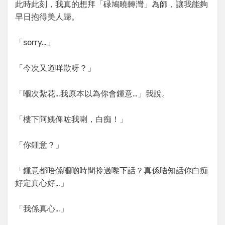
此時此刻，我真的想拜「碌鳩曉轉灣」為師，讓我能夠
早日抱得美人歸。
「sorry…」
「今次又道咩歉呀？」
「嗰次紮花…我原本以為你會鍾意…」我說。
「樓下阿姨俾咗我喇，白痴！」
「你鍾意？」
「鍾意都唔係嗰啲時間拎過嚟下話？真係唔知話你白痴
好定真心好…」
「我係真心…」