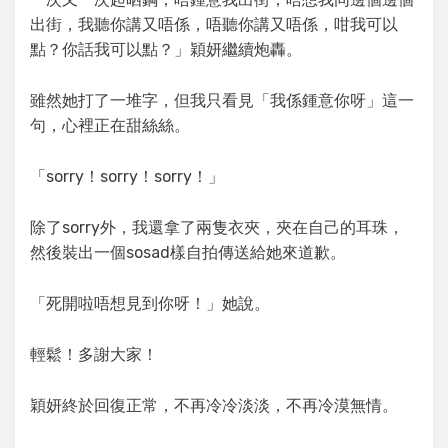
出街，我聽你講又唔係，唔聽你講又唔係，咁我可以
點？你話我可以點？」穎妍繼續炮轟。
雖然她打了一堆字，但我只看見「我係鍾意你呀」這一
句，心裡正在甜絲絲。
「sorry！sorry！sorry！」
除了sorry外，我還拿了兩隻衣夾，夾在自己的耳珠，
然後裝出一個sosad樣自拍傳送給她來道歉。
「死開啦唔想見到你呀！」她說。
輕鬆！多謝大家！
穎妍終於回復正常，不再冷冷淡淡，不再冷漠無情。