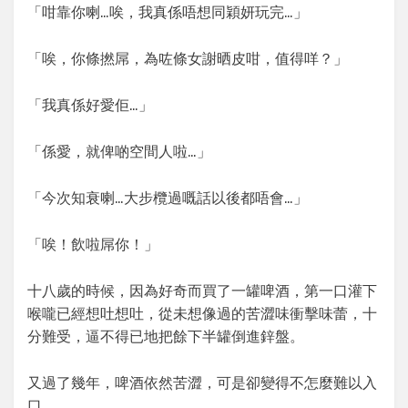
「咁靠你喇…唉，我真係唔想同穎妍玩完…」
「唉，你條撚屌，為咗條女謝晒皮咁，值得咩？」
「我真係好愛佢…」
「係愛，就俾啲空間人啦…」
「今次知衰喇…大步欖過嘅話以後都唔會…」
「唉！飲啦屌你！」
十八歲的時候，因為好奇而買了一罐啤酒，第一口灌下
喉嚨已經想吐想吐，從未想像過的苦澀味衝擊味蕾，十
分難受，逼不得已地把餘下半罐倒進鋅盤。
又過了幾年，啤酒依然苦澀，可是卻變得不怎麼難以入
口。