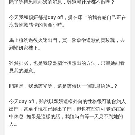
除了等待恐龍那邊的消息，難道就什麼都不做嗎？
今天我和穎妍都是day off，攤在床上的我有感自己正在
浪費挽救感情的黃金小時。
馬上梳洗過後火速出門，買一紮象徵道歉的黃玫瑰，去
到穎妍家樓下。
雖然拙劣，也是我絞盡腦汁後想出的方法，只望她能看
見我的誠意。
問題是，我應該光等，還是該傳送一個訊息給她…？
今天day off，雖然以穎妍這樣外向的性格很可能會約人
出門，甚至乎現在已經出了門，但也有些許可能留在家
中休息…如果是這樣的話，我隨時白等一天見不到她的
人…