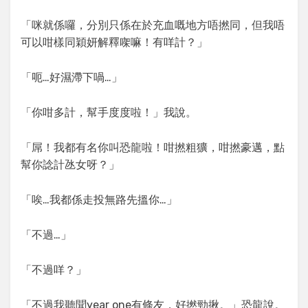
「咪就係囉，分別只係在於充血嘅地方唔撚同，但我唔
可以咁樣同穎妍解釋㗎嘛！有咩計？」
「呃…好濕滯下喎…」
「你咁多計，幫手度度啦！」我說。
「屌！我都有名你叫恐龍啦！咁撚粗獷，咁撚豪邁，點
幫你諗計氹女呀？」
「唉…我都係走投無路先搵你…」
「不過…」
「不過咩？」
「不過我聽聞year one有條友，好撚勁揪。」恐龍說。