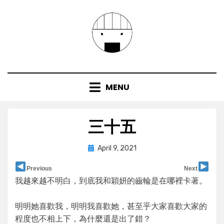
Skip
to
content
MENU
三十五
Posted
by
April 9, 2021
user
on
Previous
Next
我越來越不明白，到底我和穎妍的齒輪是在哪裡卡著。
明明她喜歡我，明明我喜歡她，甚至乎大家喜歡大家的
程度也不相上下，為什麼還是出了錯？