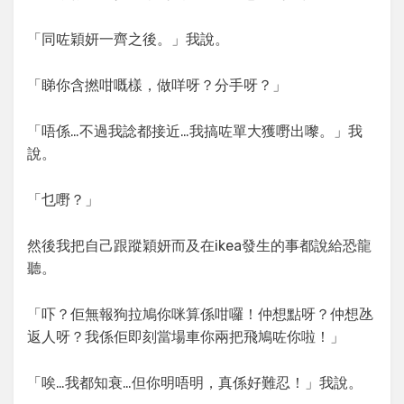
「同咗穎妍一齊之後。」我說。
「睇你含撚咁嘅樣，做咩呀？分手呀？」
「唔係…不過我諗都接近…我搞咗單大獲嘢出嚟。」我
說。
「乜嘢？」
然後我把自己跟蹤穎妍而及在ikea發生的事都說給恐龍
聽。
「吓？佢無報狗拉鳩你咪算係咁囉！仲想點呀？仲想氹
返人呀？我係佢即刻當場車你兩把飛鳩咗你啦！」
「唉…我都知衰…但你明唔明，真係好難忍！」我說。