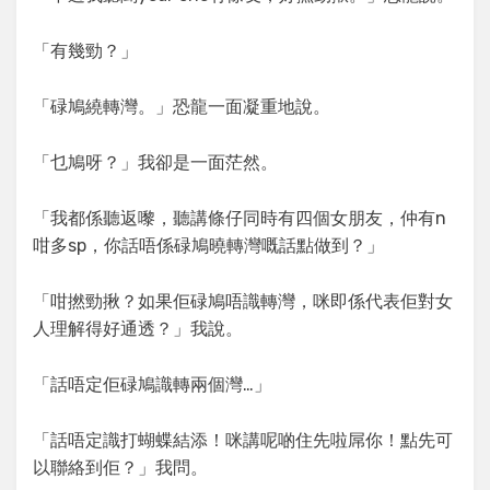
「有幾勁？」
「碌鳩繞轉灣。」恐龍一面凝重地說。
「乜鳩呀？」我卻是一面茫然。
「我都係聽返嚟，聽講條仔同時有四個女朋友，仲有n
咁多sp，你話唔係碌鳩曉轉灣嘅話點做到？」
「咁撚勁揪？如果佢碌鳩唔識轉灣，咪即係代表佢對女
人理解得好通透？」我說。
「話唔定佢碌鳩識轉兩個灣…」
「話唔定識打蝴蝶結添！咪講呢啲住先啦屌你！點先可
以聯絡到佢？」我問。