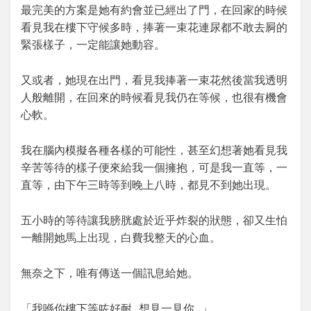
最完美的方案是她有約會並已經出了門，在回家的時候
看見我在樓下守候多時，捧著一束花連尿都不敢去屙的
緊張樣子，一定能讓她動容。
又或者，她現在出門，看見我捧著一束花然後當我透明
人般離開，在回來的時候看見我仍在等候，也很有機會
心軟。
我在腦內模擬各種各樣的可能性，甚至幻想著她看見我
辛苦等待的樣子便來給我一個擁抱，可是我一直等，一
直等，由下午三時等到晚上八時，都見不到她出現。
五小時的等待讓我膀胱處於近乎炸裂的狀態，卻又生怕
一離開她馬上出現，白費我整天的心血。
無奈之下，唯有傳送一個訊息給她。
「我喺你樓下等咗好耐…想見一見你…」