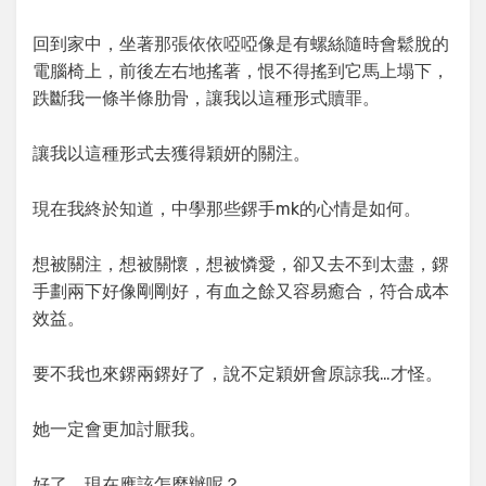
回到家中，坐著那張依依啞啞像是有螺絲隨時會鬆脫的
電腦椅上，前後左右地搖著，恨不得搖到它馬上塌下，
跌斷我一條半條肋骨，讓我以這種形式贖罪。
讓我以這種形式去獲得穎妍的關注。
現在我終於知道，中學那些鎅手mk的心情是如何。
想被關注，想被關懷，想被憐愛，卻又去不到太盡，鎅
手劃兩下好像剛剛好，有血之餘又容易癒合，符合成本
效益。
要不我也來鎅兩鎅好了，說不定穎妍會原諒我…才怪。
她一定會更加討厭我。
好了，現在應該怎麼辦呢？