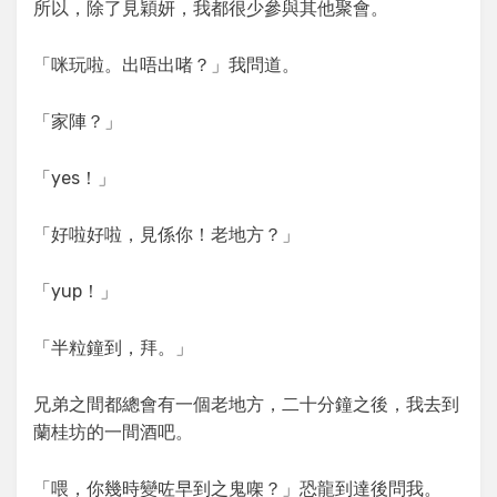
所以，除了見穎妍，我都很少參與其他聚會。
「咪玩啦。出唔出啫？」我問道。
「家陣？」
「yes！」
「好啦好啦，見係你！老地方？」
「yup！」
「半粒鐘到，拜。」
兄弟之間都總會有一個老地方，二十分鐘之後，我去到
蘭桂坊的一間酒吧。
「喂，你幾時變咗早到之鬼㗎？」恐龍到達後問我。