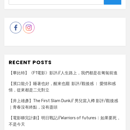
Search
RECENT POSTS
【畢比特】《F1電影》影評//人生路上，我們都是在匍匐前進
【濱口龍介】睡著也好，醒來也罷 影評/觀後感 ︳ 愛情和感
情，從來都是二元對立
【井上雄彥】The First Slam Dunk// 男兒當入樽 影評/觀後感
｜青春沒有終點，沒有盡頭
【電影睇完計劃】明日戰記//Warriors of futures︳如果要死，
不是今天