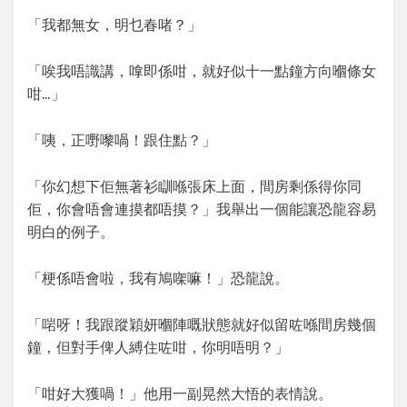
「我都無女，明乜春啫？」
「唉我唔識講，嗱即係咁，就好似十一點鐘方向嗰條女
咁…」
「咦，正嘢嚟喎！跟住點？」
「你幻想下佢無著衫瞓喺張床上面，間房剩係得你同
佢，你會唔會連摸都唔摸？」我舉出一個能讓恐龍容易
明白的例子。
「梗係唔會啦，我有鳩㗎嘛！」恐龍說。
「啱呀！我跟蹤穎妍嗰陣嘅狀態就好似留咗喺間房幾個
鐘，但對手俾人縛住咗咁，你明唔明？」
「咁好大獲喎！」他用一副晃然大悟的表情說。