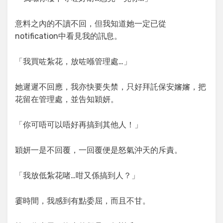
意料之內的不讀不回，但我知道她一定已從
notification中看見我的訊息。
「我買咗紮花，放咗喺管理處…」
她遲遲不回應，我亦快要失禁，只好拜託保安嬸嬸，把
花留在管理處，並告知穎妍。
「你可唔可以唔好再搞到其他人！」
穎妍一是不回覆，一回覆便是怒氣沖天的斥責。
「我放低紮花啫…咁又係搞到人？」
霎時間，我感到有點委屈，而且不甘。