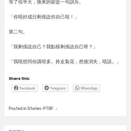
等了你半天，換來的卻是一句訓斥。
「你唔好成日剩係諗你自己啦！」
第二句。
「我剩係諗自己？我點樣剩係諗自己呀？」
「我唔想同你講咁多。拎走紮花，然後消失，唔該。」
Share this:
Facebook
Telegram
WhatsApp
Posted in
Stories-PTBF