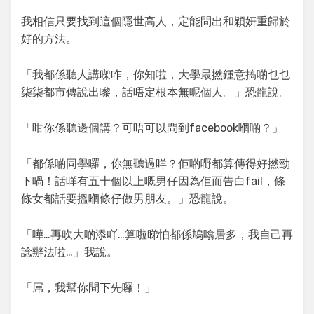
我相信只要找到這個隱世高人，定能問出和穎妍重歸於
好的方法。
「我都係聽人講㗎咋，你知啦，大學最撚鍾意搞啲乜乜
柒柒都市傳說出嚟，話唔定根本無呢個人。」恐龍說。
「咁你係聽邊個講？可唔可以問到facebook嗰啲？」
「都係啲同學囉，你無聽過咩？佢啲嘢都算傳得好撚勁
下喎！話咩有五十個以上嘅男仔因為佢而告白fail，條
條女都話要搵嗰條仔做男朋友。」恐龍說。
「嘩…再吹大啲添吖…算啦睇怕都係鳩噏居多，我自己再
諗辦法啦…」我說。
「屌，我幫你問下先囉！」