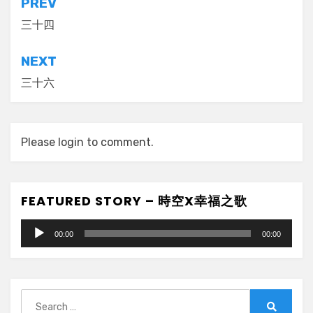
Post
PREV
navigation
三十四
NEXT
三十六
Please login to comment.
FEATURED STORY – 時空X幸福之歌
Audio
00:00
00:00
Player
Search
for: