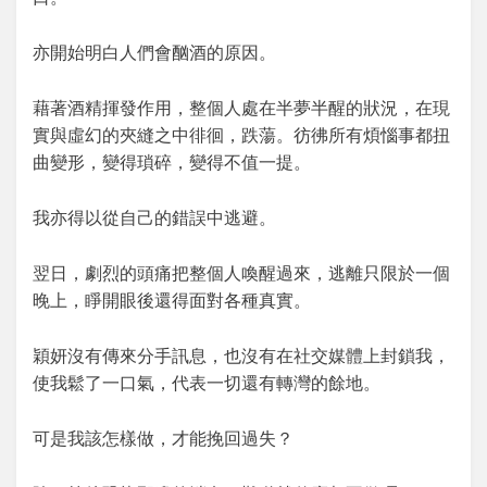
亦開始明白人們會酗酒的原因。
藉著酒精揮發作用，整個人處在半夢半醒的狀況，在現
實與虛幻的夾縫之中徘徊，跌蕩。彷彿所有煩惱事都扭
曲變形，變得瑣碎，變得不值一提。
我亦得以從自己的錯誤中逃避。
翌日，劇烈的頭痛把整個人喚醒過來，逃離只限於一個
晚上，睜開眼後還得面對各種真實。
穎妍沒有傳來分手訊息，也沒有在社交媒體上封鎖我，
使我鬆了一口氣，代表一切還有轉灣的餘地。
可是我該怎樣做，才能挽回過失？