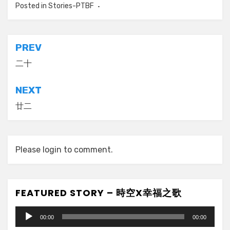
Posted in
Stories-PTBF
Post
PREV
navigation
二十
NEXT
廿二
Please login to comment.
FEATURED STORY – 時空X幸福之歌
Audio
00:00
00:00
Player