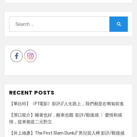
Search
for:
Search
RECENT POSTS
【畢比特】《F1電影》影評//人生路上，我們都是在匍匐前進
【濱口龍介】睡著也好，醒來也罷 影評/觀後感 ︳ 愛情和感
情，從來都是二元對立
【井上雄彥】The First Slam Dunk// 男兒當入樽 影評/觀後感