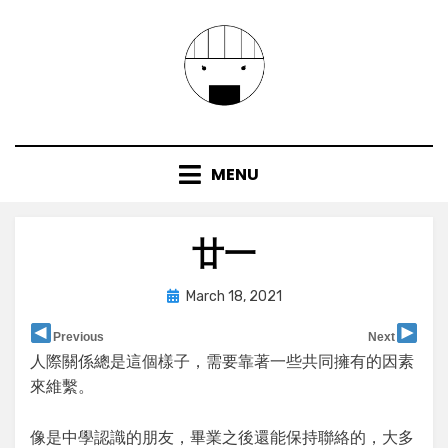
Skip
to
content
MENU
廿一
Posted
by
March 18, 2021
user
on
Previous
Next
人際關係總是這個樣子，需要靠著一些共同擁有的因素
來維繫。
像是中學認識的朋友，畢業之後還能保持聯絡的，大多