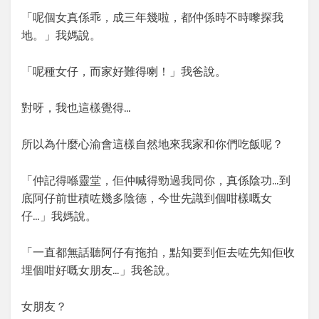
「呢個女真係乖，成三年幾啦，都仲係時不時嚟探我
地。」我媽說。
「呢種女仔，而家好難得喇！」我爸說。
對呀，我也這樣覺得…
所以為什麼心渝會這樣自然地來我家和你們吃飯呢？
「仲記得喺靈堂，佢仲喊得勁過我同你，真係陰功…到
底阿仔前世積咗幾多陰德，今世先識到個咁樣嘅女
仔…」我媽說。
「一直都無話聽阿仔有拖拍，點知要到佢去咗先知佢收
埋個咁好嘅女朋友…」我爸說。
女朋友？