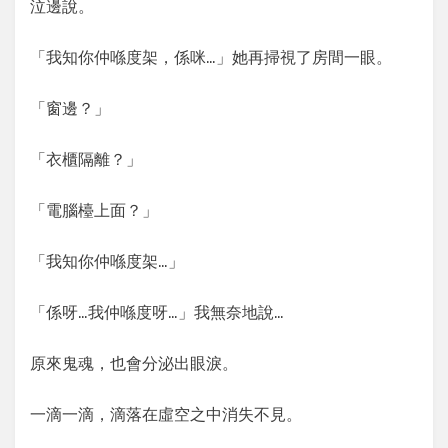
泣邊說。
「我知你仲喺度架，係咪…」她再掃視了房間一眼。
「窗邊？」
「衣櫃隔離？」
「電腦檯上面？」
「我知你仲喺度架…」
「係呀…我仲喺度呀…」我無奈地說…
原來鬼魂，也會分泌出眼淚。
一滴一滴，滴落在虛空之中消失不見。