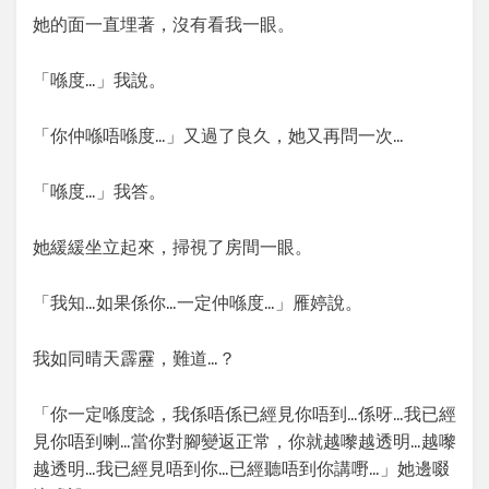
她的面一直埋著，沒有看我一眼。
「喺度…」我說。
「你仲喺唔喺度…」又過了良久，她又再問一次…
「喺度…」我答。
她緩緩坐立起來，掃視了房間一眼。
「我知…如果係你…一定仲喺度…」雁婷說。
我如同晴天霹靂，難道…？
「你一定喺度諗，我係唔係已經見你唔到…係呀…我已經
見你唔到喇…當你對腳變返正常，你就越嚟越透明…越嚟
越透明…我已經見唔到你…已經聽唔到你講嘢…」她邊啜