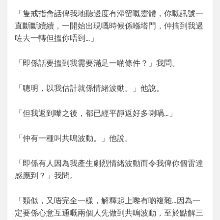
「隻戒指會話俾我地聽邊度有滯留嘅靈體，你嘅訊號一
直斷斷續續，一開始出現嘅時候係喺塔門，仲搞到我過
咗去一轉但搵你唔到…」
「即係話要搵到我需要滿足一啲條件？」我問。
「聰明，以我估計就係情緒波動。」他說。
「但我返到嚟之後，都已經平靜返好多喇喎…」
「仲有一種叫共嗚波動。」他說。
「即係有人因為我產生劇烈情緒波動而令我俾你個雷達
感應到？」我問。
「類似，又唔完全一樣，解釋起上嚟有啲複雜…因為一
定要係心意互通嘅兩個人先做到共嗚波動，至於點解三