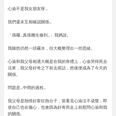
心渝不是我女朋友呀…
我們還未互相確認關係…
「係囉…真係幾生修到…」我媽說。
我雖然仍然一頭霧水，但大概整理出一些思緒。
心渝和我父母相遇大概是在我的喪禮上，心渝哭得死去
活來，我父母好奇之下前去搭話，然後便成為了今天的
關係。
問題是…中間的過程…
我父母是熱情好客狂熱分子，當看見心渝泣不成聲，即
使自己也在傷心，也會因為好奇而走上前慰問心渝和我
的關係。