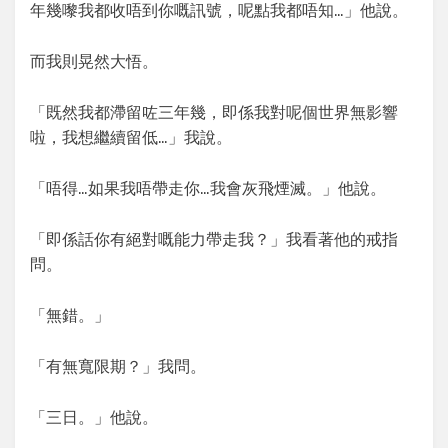
年幾嚟我都收唔到你嘅訊號，呢點我都唔知…」他說。
而我則晃然大悟。
「既然我都滯留咗三年幾，即係我對呢個世界無影響
啦，我想繼續留低…」我說。
「唔得…如果我唔帶走你…我會灰飛煙滅。」他說。
「即係話你有絕對嘅能力帶走我？」我看著他的戒指
問。
「無錯。」
「有無寬限期？」我問。
「三日。」他說。