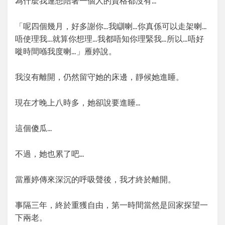
為什麼我連想陪著一個人的資格都沒有…
「呢四個幾月，好多謝你…我瞓喇…你真係可以走架喇…
唔使理我…就算你想理…我都唔知你理緊我…所以…唔好
嘥時間喺我度喇…」雁婷說。
我沒有離開，仍然留守她的床邊，靜候她進睡。
現在才晚上八時多，她卻說要進睡…
這個傻瓜…
不過，她也累了吧…
當雁婷傳來深沉的呼吸聲後，我才終於離開。
事隔三年，終於重獲自由，第一時間當然是回家探望一
下兩老。