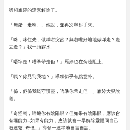
我和雁婷的連繫解除了。
「無錯，走喇。」他說，並再次舉起手來。
「咪，咪住先，做咩咁突然？無啦啦好地地做咩走？走
去邊？」我一頭霧水。
「唔準走！唔準帶走佢！」雁婷也在旁邊阻止。
「咦？你見到我地？」導領似乎有點意外。
「係，佢係我嘅守護靈，唔準你帶走佢！」雁婷大聲說
道。
「奇怪喇，唔通你有陰陽眼？但如果有陰陽眼，應該會
有埋能力…如果有能力，應該就會一早解除靈體同自己
嘅連繫…奇怪…」導領一連串地自言自語。