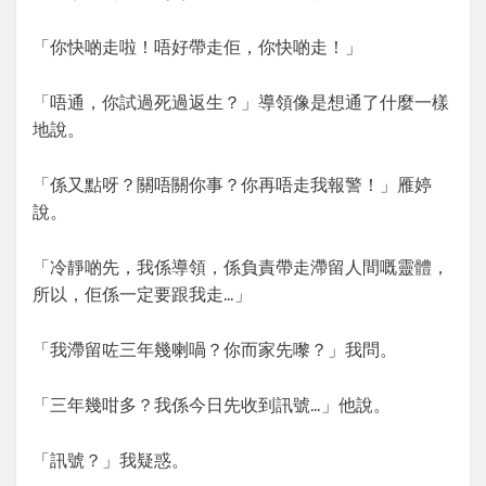
「你快啲走啦！唔好帶走佢，你快啲走！」
「唔通，你試過死過返生？」導領像是想通了什麼一樣
地說。
「係又點呀？關唔關你事？你再唔走我報警！」雁婷
說。
「冷靜啲先，我係導領，係負責帶走滯留人間嘅靈體，
所以，佢係一定要跟我走…」
「我滯留咗三年幾喇喎？你而家先嚟？」我問。
「三年幾咁多？我係今日先收到訊號…」他說。
「訊號？」我疑惑。