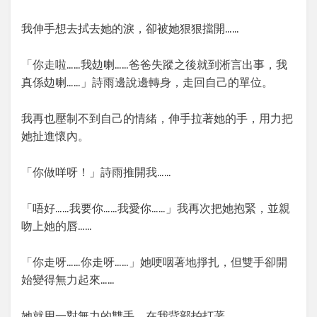
我伸手想去拭去她的淚，卻被她狠狠擋開……
「你走啦……我攰喇……爸爸失蹤之後就到淅言出事，我
真係攰喇……」詩雨邊說邊轉身，走回自己的單位。
我再也壓制不到自己的情緒，伸手拉著她的手，用力把
她扯進懷內。
「你做咩呀！」詩雨推開我……
「唔好……我要你……我愛你……」我再次把她抱緊，並親
吻上她的唇……
「你走呀……你走呀……」她哽咽著地掙扎，但雙手卻開
始變得無力起來……
她就用一對無力的雙手，在我背部拍打著……