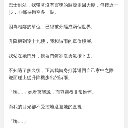
巴士到站，我帶著沒有靈魂的軀殼走回大廈，每接近一
步，心都被掏空多一點。
因為相鄰的單位，已經被分隔成兩個世界。
升降機到達十九樓，我和詩雨的單位樓層。
我站在她門外，摸著門鐘卻沒勇氣按下去。
不知過了多久後，正當我轉身打算返回自己家中之際，
迎面碰上從升降機步出的詩雨。
「嗨……」她看著我說，面容顯得非常憔悴。
而我的目光卻不受控地迴避她的直視……
「嗨……」