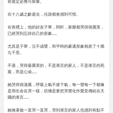
前途定必無可限量。
在十八歲之齡逝去，任誰都會感到可惜。
在喪禮上，他的好友子華，阿軒，家樂都哭得很厲害，
已經哭到忘掉自己的形象……
尤其是子華，泣不成聲，和平時的豪邁形象相差了十萬
九千里。
不過，哭得最厲害的，不是淅言的家人，不是淅言的死
黨，而是心渝……
她哭得很淒厲，呼吸上氣不接下氣，每一聲每一下都像
是用生命在哭一樣，彷彿是要把哭聲化作愛意傳給在天
國的淅言……
她掩著臉一直哭一直哭，哭到淅言的家人也感到有點不