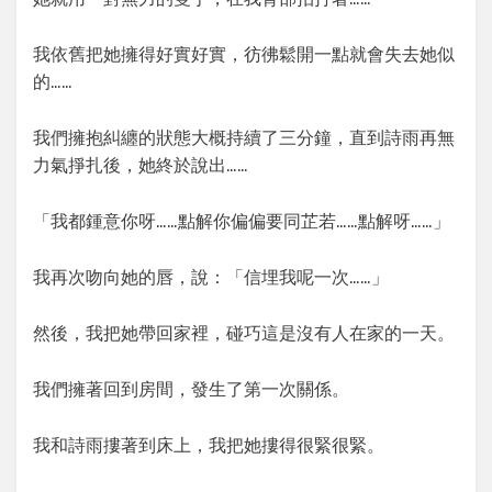
我依舊把她擁得好實好實，彷彿鬆開一點就會失去她似
的……
我們擁抱糾纏的狀態大概持續了三分鐘，直到詩雨再無
力氣掙扎後，她終於說出……
「我都鍾意你呀……點解你偏偏要同芷若……點解呀……」
我再次吻向她的唇，說：「信埋我呢一次……」
然後，我把她帶回家裡，碰巧這是沒有人在家的一天。
我們擁著回到房間，發生了第一次關係。
我和詩雨摟著到床上，我把她摟得很緊很緊。