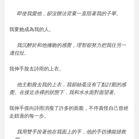
即使我愛他，卻沒辦法背棄一直陪著我的子華。
我要她成為我的人。
我沉醉於和他擁吻的感覺，理智卻努力把我往另一
邊拉扯。
我伸手脫去詩雨的上衣。
他主動脫去我的上衣，我卻絲毫沒有丁點討厭的感
覺。在接近赤裸的狀態下，我和水水面對面望著。
我伸手摸向詩雨消瘦了許多的面龐，不停責怪自己曾經
走錯過的每一步。
我用雙手按著他在我面上的手，他的手彷彿能拯救