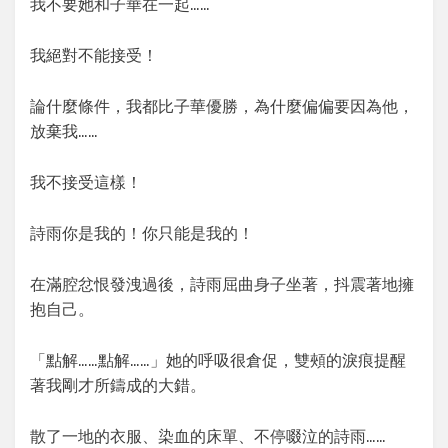
我不要她和子華在一起……
我絕對不能接受！
論什麼條件，我都比子華優勝，為什麼偏偏要因為他，
放棄我……
我不接受這樣！
詩雨你是我的！你只能是我的！
在滿腔忿恨發洩過後，詩雨屈曲身子坐著，抖震著地擁
抱自己。
「點解……點解……」她的呼吸很倉促，雙頰的淚痕提醒
著我剛才所鑄成的大錯。
散了一地的衣服、染血的床單、不停啜泣的詩雨……