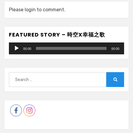
Please login to comment.
FEATURED STORY – 時空X幸福之歌
Audio
00:00
00:00
Player
Search
for:
Search