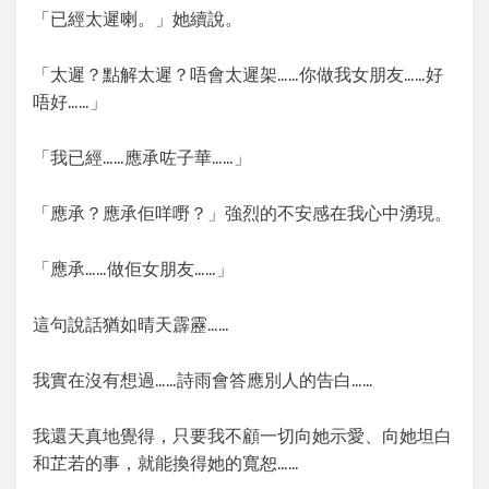
「已經太遲喇。」她續說。
「太遲？點解太遲？唔會太遲架……你做我女朋友……好
唔好……」
「我已經……應承咗子華……」
「應承？應承佢咩嘢？」強烈的不安感在我心中湧現。
「應承……做佢女朋友……」
這句說話猶如晴天霹靂……
我實在沒有想過……詩雨會答應別人的告白……
我還天真地覺得，只要我不顧一切向她示愛、向她坦白
和芷若的事，就能換得她的寬恕……