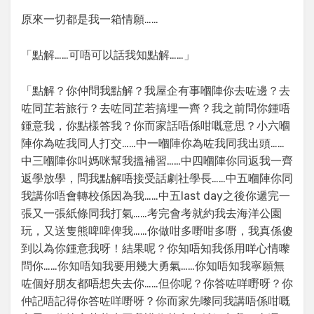
原來一切都是我一箱情願……
「點解……可唔可以話我知點解……」
「點解？你仲問我點解？我屋企有事嗰陣你去咗邊？去
咗同芷若旅行？去咗同芷若搞埋一齊？我之前問你鍾唔
鍾意我，你點樣答我？你而家話唔係咁嘅意思？小六嗰
陣你為咗我同人打交……中一嗰陣你為咗我同我出頭……
中三嗰陣你叫媽咪幫我搵補習……中四嗰陣你同返我一齊
返學放學，問我點解唔接受話劇社學長……中五嗰陣你同
我講你唔會轉校係因為我……中五last day之後你遞完一
張又一張紙條同我打氣……考完會考就約我去海洋公園
玩，又送隻熊啤啤俾我……你做咁多嘢咁多嘢，我真係傻
到以為你鍾意我呀！結果呢？你知唔知我係用咩心情嚟
問你……你知唔知我要用幾大勇氣……你知唔知我寧願無
咗個好朋友都唔想失去你……但你呢？你答咗咩嘢呀？你
仲記唔記得你答咗咩嘢呀？你而家先嚟同我講唔係咁嘅