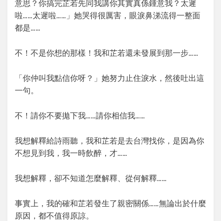
意思？你搞完芷若先同我講你其實真係鍾意我？太遲
啦……太遲啦……」她哭得很厲害，眼淚鼻涕流得一整面
都是……
不！不是你想的那樣！我和芷若還未發展到那一步……
「你仲叫我點信你呀？」她努力止住淚水，然後吐出這
一句。
不！請你不要拋下我……請你相信我……
我想解釋給詩雨聽，我和芷若是去台灣找你，是因為你
不想見到我，我一時飲醉，才……
我想解釋，卻不知道怎麼解釋、從何解釋……
事實上，我的確和芷若發生了親密關係……無論出於什麼
原因，都不值得原諒。