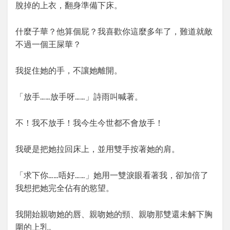
脫掉的上衣，翻身準備下床。
什麼子華？他算個屁？我喜歡你這麼多年了，難道就敵
不過一個王屎華？
我捉住她的手，不讓她離開。
「放手……放手呀……」詩雨叫喊著。
不！我不放手！我今生今世都不會放手！
我硬是把她拉回床上，並用雙手按著她的肩。
「求下你……唔好……」她用一雙淚眼看著我，卻加倍了
我想把她完全佔有的慾望。
我開始親吻她的唇、親吻她的頸、親吻那雙還未解下胸
圍的上乳。