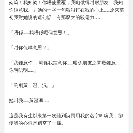
架嘛！我知架！你唔使重覆，我哋做得咁耐朋友，我知
你鍾意我。」她的一字一句狠狠打在我的心上……原來當
初我對她說的這句話，有那麼大的殺傷力……
「唔係……我唔係呢個意思！」
「咁你係咩意思？」
「我鍾意你……就係我鍾意你……唔係朋友之間嘅鍾意……
你明唔明……」
「夠喇黃、澄、渢。」
她叫我……黃澄渢……
這是我有生以來第一次聽到詩雨用我的名字叫喚我，卻
使我的心似是踏空了一樣。