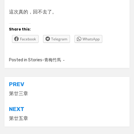
這次真的，回不去了。
Share this:
Facebook
Telegram
WhatsApp
Posted in
Stories-青梅竹馬
Tagged
青梅竹馬，她是我的青
梅竹馬，大眾，小說，創作，故
事，玖蒼，愛情，青春，物語
Post
PREV
navigation
第廿三章
NEXT
第廿五章