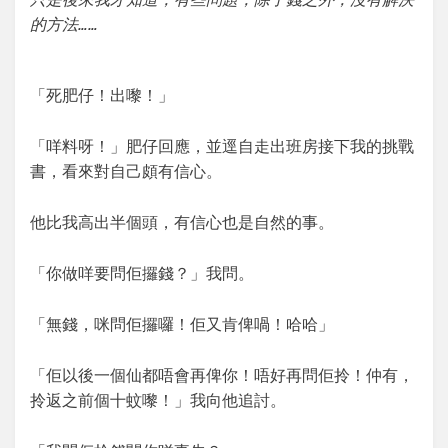
的方法……
「死肥仔！出嚟！」
「咩料呀！」肥仔回應，並逕自走出班房接下我的挑戰
書，看來對自己頗有信心。
他比我高出半個頭，有信心也是自然的事。
「你做咩要問佢攞錢？」我問。
「無錢，咪問佢攞囉！佢又肯俾喎！哈哈」
「佢以後一個仙都唔會再俾你！唔好再問佢拎！仲有，
拎返之前個十蚊嚟！」我向他追討。