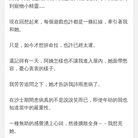
到寵物小精靈……
現在回想起來，每個遊戲也許都是一條紅線，牽引著我
和她。
只是，如今才想拚命拉，也許已經太遲。
還記得有一天，阿姨怎樣也不讓我進入屋內，她面帶愁
容，憂心衷衷的樣子。
我苦苦追問之下，她才告訴我詩雨患病了。
在沙士期間患病真的不是說說笑而已，即使年幼的我也
知道當中的嚴重性。
一種無助的感覺湧上心頭，然後擴散全身－－我想見
她。