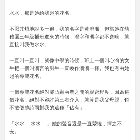
水水，那是她給我起的花名。
不厭其煩地說多一遍，我的名字是黃澄渢。但當她在幼
稚園三年級插班進來的時候，澄字和渢字都不會唸，就
直接叫我做水水。
一直叫一直叫，就像中學的時候，班上一個叫心渝的女
生把一個叫淅言的男生一直喚作淅淅一樣。我也有由她
起的專屬花名。
一個專屬花名絕對能凸顯兩者之間的親密程度，因為這
個花名，絕對不容許第三者介入，就算是我父母親，也
不敢僭越詩雨對我的這種「佔有」。
「水水……水水……」她的聲音還是一直縈繞，揮之不
去。