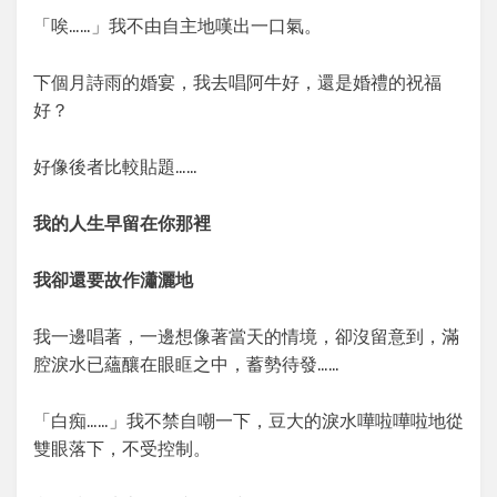
「唉……」我不由自主地嘆出一口氣。
下個月詩雨的婚宴，我去唱阿牛好，還是婚禮的祝福
好？
好像後者比較貼題……
我的人生早留在你那裡
我卻還要故作瀟灑地
我一邊唱著，一邊想像著當天的情境，卻沒留意到，滿
腔淚水已蘊釀在眼眶之中，蓄勢待發……
「白痴……」我不禁自嘲一下，豆大的淚水嘩啦嘩啦地從
雙眼落下，不受控制。