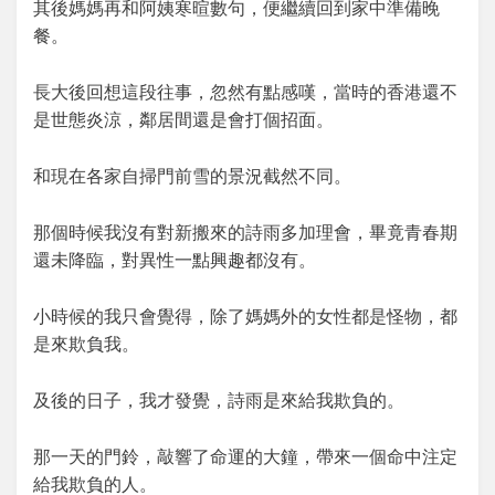
其後媽媽再和阿姨寒暄數句，便繼續回到家中準備晚
餐。
長大後回想這段往事，忽然有點感嘆，當時的香港還不
是世態炎涼，鄰居間還是會打個招面。
和現在各家自掃門前雪的景況截然不同。
那個時候我沒有對新搬來的詩雨多加理會，畢竟青春期
還未降臨，對異性一點興趣都沒有。
小時候的我只會覺得，除了媽媽外的女性都是怪物，都
是來欺負我。
及後的日子，我才發覺，詩雨是來給我欺負的。
那一天的門鈴，敲響了命運的大鐘，帶來一個命中注定
給我欺負的人。