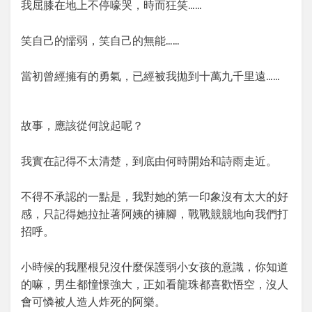
我屈膝在地上不停嚎哭，時而狂笑……
笑自己的懦弱，笑自己的無能……
當初曾經擁有的勇氣，已經被我拋到十萬九千里遠……
故事，應該從何說起呢？
我實在記得不太清楚，到底由何時開始和詩雨走近。
不得不承認的一點是，我對她的第一印象沒有太大的好
感，只記得她拉扯著阿姨的褲腳，戰戰競競地向我們打
招呼。
小時候的我壓根兒沒什麼保護弱小女孩的意識，你知道
的嘛，男生都憧憬強大，正如看龍珠都喜歡悟空，沒人
會可憐被人造人炸死的阿樂。