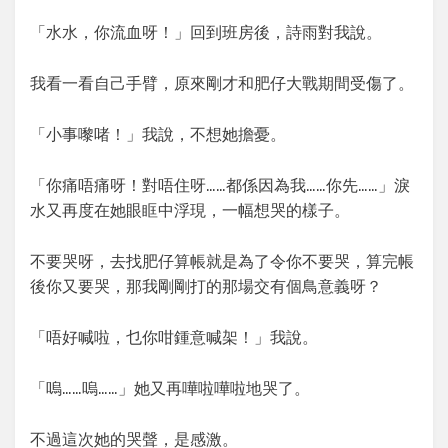
「水水，你流血呀！」回到班房後，詩雨對我說。
我看一看自己手臂，原來剛才和肥仔大戰期間受傷了。
「小事嚟啫！」我說，不想她擔憂。
「你痛唔痛呀！對唔住呀……都係因為我……你先……」淚
水又再度在她眼眶中浮現，一幅想哭的樣子。
不要哭呀，去找肥仔算帳就是為了令你不要哭，算完帳
後你又要哭，那我剛剛打的那場交有個鳥意義呀？
「唔好喊啦，乜你咁鍾意喊架！」我說。
「嗚……嗚……」她又再嘩啦嘩啦地哭了。
不過這次她的哭聲，是感激。