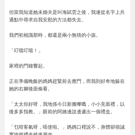
但當我知道她未婚夫是叫海賦雲之後，我連從名字上共
通點中尋求自我安慰的方法都失去。
我們初相識那時，都還是兩小無猜的小孩。
「叮噹叮噹！」
家裡的門鐘響起。
正在準備晚飯的媽媽趕緊前去應門，而我則好奇地躲在
她的右腳後面偷看。
「太太你好呀，我地係今日新搬嚟嘅，小小見面禮，以
後多多指教。」眼前的阿姨邊說邊遞出一個禮盒。
「乜咁客氣呀，唔使啦。」媽媽口裡說不，身體卻很誠
實地把禮盒移進屋內。