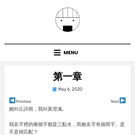
Skip
to
content
MENU
第一章
Posted
by
May 6, 2020
user
on
Previous
Next
她叫丘詩雨，我叫黃澄渢。
我名字裡的兩個字都是三點水，而她名字有個雨字。是
不是很匹配？