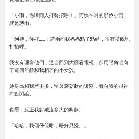
「小雨，過嚟同人打聲招呼！」阿姨在叫的那位小雨，
就是詩雨。
「阿姨，你好……」詩雨向我媽媽點了點頭，很有禮貌地
打招呼。
我沒有理會他們，逕自回到大廳看電視，卻用眼角瞄向
了這個年齡和我相若的小女孩。
她身高和我差不多，留著蘑菇狀的短髮，看向我的眼神
有點閃縮。
也罷，反正我對她沒多大的興趣。
「哈哈，我個仔係咁，唔好見怪。」