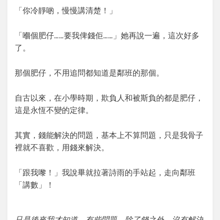
「你冷靜啲，慢慢講清楚！」
「嗰個肥仔……要我俾錢佢……」她再說一遍，這次好多
了。
那個肥仔，不用追問都知道是鄰班的那個。
自古以來，在小學時期，欺負人和被斯負的都是肥仔，
這是永恆不變的定律。
其實，錢能解決的問題，基本上不算問題，只是我骨子
裡就不喜歡，用錢來解決。
「跟我嚟！」我說畢就拉著詩雨的手站起，走向鄰班
「講數」！
只是後來我才知道，有些問題，除了錢之外，沒有解決