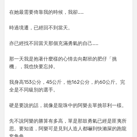
在她最需要倚靠我的時候，我卻……
時過境遷，已經回不到當天。
亦已經找不回當天那個充滿勇氣的自己……
那一天我是抱著什麼樣的心情去向鄰班的肥仔「挑
機」，我也快要忘掉。
我身高153公分，45公斤，他162公分，約60公斤。完
全是不同級別的選手。
硬是要說的話，就像是龍珠中的阿樂去單挑菲利一樣。
先不說阿樂的勝算有多高，單是那鼓勇氣已經是匪夷所
思。要知道，阿樂可是見到人造人都嚇到快瀨屎的跑龍
套角色。