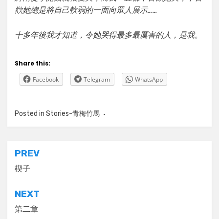
歡她總是將自己軟弱的一面向眾人展示……
十多年後我才知道，令她哭得最多最厲害的人，是我。
Share this:
Facebook
Telegram
WhatsApp
Posted in
Stories-青梅竹馬
Tagged
青梅竹馬，她是我的青
梅竹馬，大眾，小說，創作，故
事，玖蒼，愛情，青春，物語
Post
PREV
navigation
楔子
NEXT
第二章