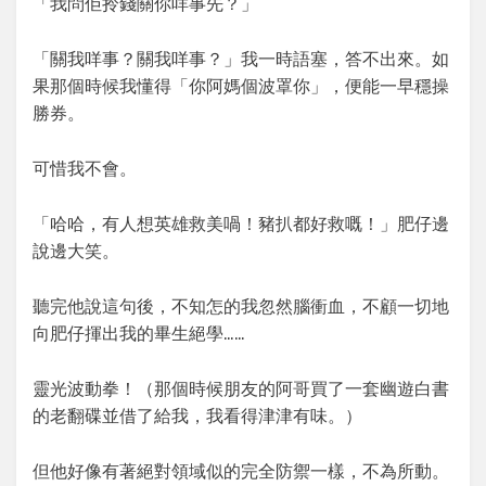
「我問佢拎錢關你咩事先？」
「關我咩事？關我咩事？」我一時語塞，答不出來。如
果那個時候我懂得「你阿媽個波罩你」，便能一早穩操
勝券。
可惜我不會。
「哈哈，有人想英雄救美喎！豬扒都好救嘅！」肥仔邊
說邊大笑。
聽完他說這句後，不知怎的我忽然腦衝血，不顧一切地
向肥仔揮出我的畢生絕學……
靈光波動拳！（那個時候朋友的阿哥買了一套幽遊白書
的老翻碟並借了給我，我看得津津有味。）
但他好像有著絕對領域似的完全防禦一樣，不為所動。