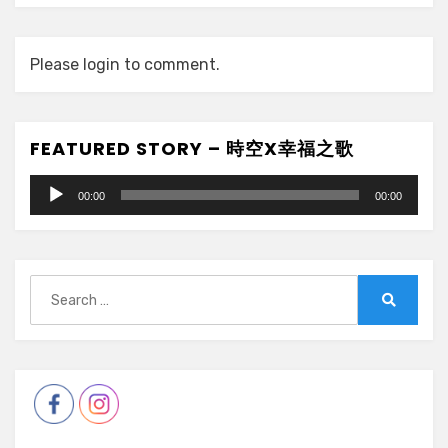
Please login to comment.
FEATURED STORY – 時空X幸福之歌
Audio
00:00
00:00
Player
Search
for:
Search