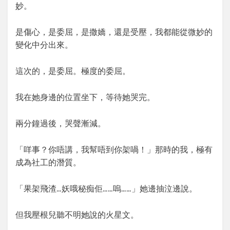
妙。
是傷心，是委屈，是撒嬌，還是受壓，我都能從微妙的
變化中分出來。
這次的，是委屈。極度的委屈。
我在她身邊的位置坐下，等待她哭完。
兩分鐘過後，哭聲漸減。
「咩事？你唔講，我幫唔到你架喎！」那時的我，極有
成為社工的潛質。
「果架飛渣…妖哦秘痴佢……嗚……」她邊抽泣邊說。
但我壓根兒聽不明她說的火星文。