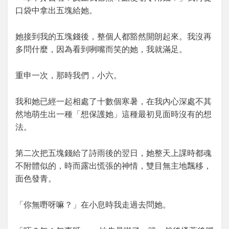
口袋中拿出五塊給她。
她接到我的五塊錢後，整個人都豁然開朗起來。我沒再
多問什麼，因為看到咧嘴而笑的她，我就滿足。
重申一次，那時我們，小六。
我和她已經一起相處了十數個寒暑，在我內心深處不其
然地萌生出一種「想保護她」這種最初見面時沒有的想
法。
第二次把五塊錢給了詩雨後的翌日，她整天上課時都魂
不附體似的，時而露出慌張的神情，雙目無主地飄移，
面色發青。
「你無嘢呀嘛？」在小息時我走過去問她。