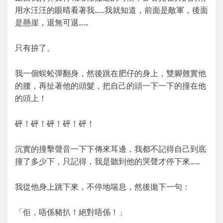
用水汪汪的眼晴看著我……我就知道，前面是敵軍，後面
是懸崖，退無可退……
只有拚了。
我一個蜈蚣彈翻身，然後跳在肥仔的身上，雙腳翹實他
的腰，再扯著他的頭髮，把自己的頭一下一下的撞在他
的頭上！
砰！砰！砰！砰！砰！
沉實的撞擊聲音一下下傳來耳邊，我都不記得自己到底
撞了多少下，只記得，我是聽到他的哭聲才停下來……
我從他身上跳下來，不停地喘息，然後拋下一句：
「佢，唔係豬扒！絕對唔係！」