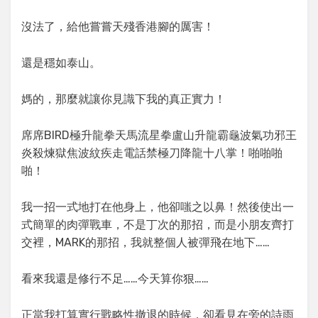
沒法了，給他嘗嘗天殘香港腳的厲害！
還是穩如泰山。
媽的，那麼就讓你見識下我的真正實力！
席席BIRD極升龍拳天馬流星拳盧山升龍霸龜波氣功邪王
炎殺煉獄焦波紋疾走電話禁極刀降龍十八掌！啪啪啪
啪！
我一招一式地打在他身上，他卻嗤之以鼻！然後使出一
式簡單的肉彈戰車，不是丁次的那招，而是小朋友齊打
交裡，MARK的那招，我就整個人被彈飛在地下……
看來我還是修行不足……今天算你狠……
正當我打算實行戰略性撤退的時候，卻看見在旁的詩雨