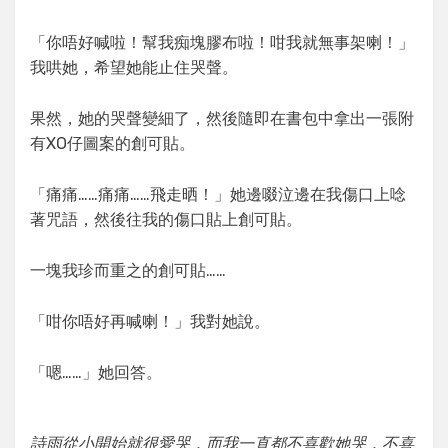
「你唔好喊啦！幫我痴塊膠布啦！咁我就無事架喇！」
我哄她，希望她能止住哭聲。
果然，她的哭聲變細了，然後隨即在書包中拿出一張附
有XO仔圖案的創可貼。
「痛痛……痛痛……飛走晒！」她邊啜泣邊在我傷口上唸
著咒語，然後往我的傷口貼上創可貼。
一塊我珍而重之的創可貼……
「咁你唔好再喊喇！」我對她說。
「嗯……」她回答。
詩雨從小開始就很愛哭，而我一直都不喜歡她哭，不喜