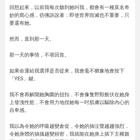
回想起來，以前我每次聽到她叫我，都會有一種莫名奇
妙的窩心感，彷彿訴說著：即使世界毀滅也不重要，只
要還有她。
然而，直到那一天。
那一天的事情，不堪回首。
如果命運給我選擇是否從來，我會毫不猶豫地會按下
「YES」鍵。
我不會再解開她胸圍的扭扣，不會像隻野獸般伏在她身
上發洩性慾，不會用力地捏她每一吋肌膚以驅除內心的
自卑感。
我以為令她的呼吸越變倉促，令她的抽泣聲越趨強烈，
令她身體的抽搐越變頻密，我就能在她身上插下主權旗