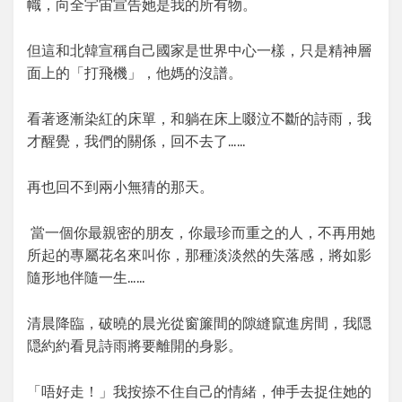
幟，向全宇宙宣告她是我的所有物。
但這和北韓宣稱自己國家是世界中心一樣，只是精神層
面上的「打飛機」，他媽的沒譜。
看著逐漸染紅的床單，和躺在床上啜泣不斷的詩雨，我
才醒覺，我們的關係，回不去了……
再也回不到兩小無猜的那天。
當一個你最親密的朋友，你最珍而重之的人，不再用她
所起的專屬花名來叫你，那種淡淡然的失落感，將如影
隨形地伴隨一生……
清晨降臨，破曉的晨光從窗簾間的隙縫竄進房間，我隠
隠約約看見詩雨將要離開的身影。
「唔好走！」我按捺不住自己的情緒，伸手去捉住她的