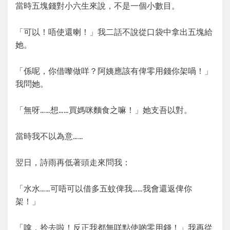
當時五塊錢對小六生來說，不是一個小數目。
「可以！唔使還喇！」我二話不說從口袋中拿出五塊給
她。
「係呢，你借嚟做咩？阿姨應該有俾零用錢你架喎！」
我問她。
「無呀……想……買媽咪麵食之嘛！」她支吾以對。
當時我不以為意……
翌日，詩雨再低著頭走來問我：
「水水……可唔可以借多五蚊俾我……我會還返俾你
架！」
「嗱，拎去啦！反正我都無咩點使啲零用錢！」我再從