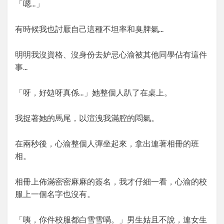
「嗯…」
有時候我也討厭自己這種不坦率和臭脾氣…
明明我沒資格、沒身份去妒忌心渝被其他同學佔有這件
事…
「呀，好攰呀真係…」她整個人趴了在桌上。
我捉著她的馬尾，以渲洩我滿腔的悶氣。
在兩秒後，心渝整個人彈坐起來，拿出連著相冊的班
相。
相冊上佈滿密密麻麻的簽名，我才仔細一看，心渝的校
服上一個名字也沒有。
「咦，你件校服都白雪雪喎。」男生姑且不說，連女生