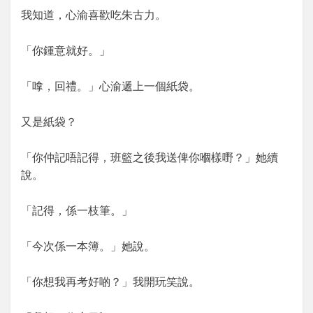
我知道，心渝喜歡吃朱古力。
「你鍾意就好。」
「嗱，回禮。」心渝遞上一個紙袋。
又是紙袋？
「你仲記唔記得，班籃之後我送俾你嗰樣嘢？」她續
說。
「記得，係一枝筆。」
「今次係一本簿。」她說。
「你想我再考好啲？」我開玩笑說。