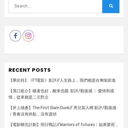
Search
for:
Search
RECENT POSTS
【畢比特】《F1電影》影評//人生路上，我們都是在匍匐前進
【濱口龍介】睡著也好，醒來也罷 影評/觀後感 ︳ 愛情和感
情，從來都是二元對立
【井上雄彥】The First Slam Dunk// 男兒當入樽 影評/觀後感
｜青春沒有終點，沒有盡頭
【電影睇完計劃】明日戰記//Warriors of futures︳如果要死，