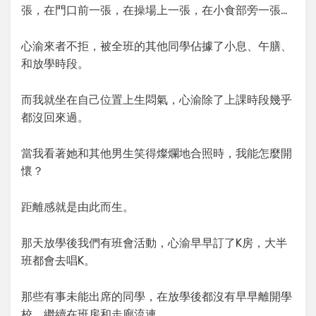
張，在門口前一張，在操場上一張，在小食部旁一張…
心渝來者不拒，被全班的其他同學佔據了小息、午膳、
和放學時段。
而我就坐在自己位置上生悶氣，心渝除了上課時段幾乎
都沒回來過。
當我看著她和其他男生笑得燦爛地合照時，我能怎麼開
懷？
距離感就是由此而生。
那天放學後我們有班會活動，心渝早早訂了K房，大半
班都會去唱K。
那些有事未能出席的同學，在放學後都沒有早早離開學
校，繼續在班房和走廊流連。