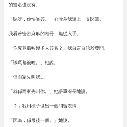
的簽名也沒有。
「嗯呀，你快啲簽。」心渝為我遞上一支閃筆。
我看著密密麻麻的相冊，無從入手。
「你究竟搵咗幾多人簽名？」我自言自語般發問。
「識嘅都簽咗。」她說。
「但而家先叫我…」
「就係而家先叫你。」她語重深長地說。
「？」我用樣子做出一個問號表情。
「因為，係最後一個。」她說。