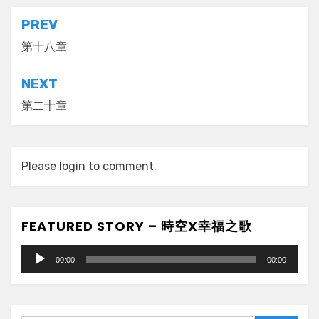
Post
PREV
navigation
第十八章
NEXT
第二十章
Please login to comment.
FEATURED STORY – 時空X幸福之歌
Audio
00:00
00:00
Player