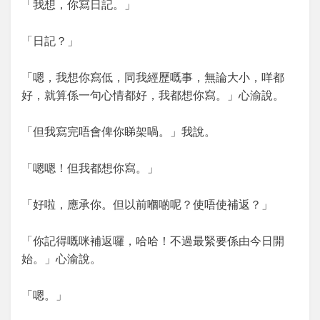
「我想，你寫日記。」
「日記？」
「嗯，我想你寫低，同我經歷嘅事，無論大小，咩都
好，就算係一句心情都好，我都想你寫。」心渝說。
「但我寫完唔會俾你睇架喎。」我說。
「嗯嗯！但我都想你寫。」
「好啦，應承你。但以前嗰啲呢？使唔使補返？」
「你記得嘅咪補返囉，哈哈！不過最緊要係由今日開
始。」心渝說。
「嗯。」