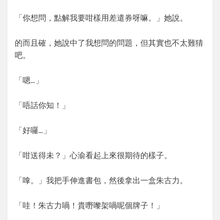
「你想問，點解我要咁樣用差遣券呀嘛。」她說。
的而且確，她說中了我想問的問題，但其實也不太難猜
吧。
「嗯…」
「唔話你知！」
「好囉…」
「咁送得未？」心渝看起上來很期待的樣子。
「嗱。」我把手伸進書包，然後拿出一盒朱古力。
「哇！朱古力喎！貴嘢嚟架喎呢個牌子！」