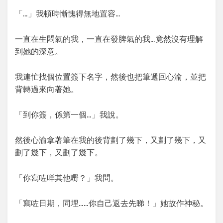
「…」我頓時慚愧得無地置容…
一直在生悶氣的我，一直在發脾氣的我…竟然沒有理解
到她的深意。
我連忙找個位置簽下名字，然後也把筆遞回心渝，並把
背轉過來向著她。
「到你簽，係第一個…」我說。
然後心渝拿著筆在我的後背劃了幾下，又劃了幾下，又
劃了幾下，又劃了幾下。
「你寫咗咩其他嘢？」我問。
「寫咗日期，同埋……你自己返去先睇！」她故作神秘。